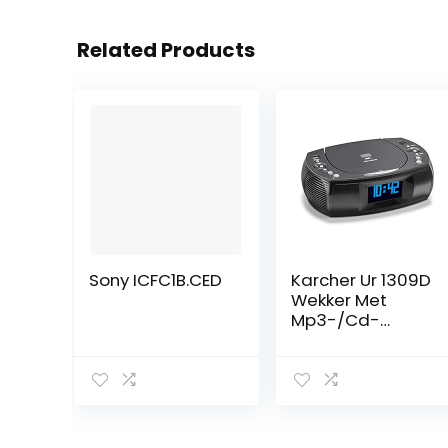
Related Products
Sony ICFC1B.CED
Karcher Ur 1309D
Wekker Met
Mp3-/Cd-
Speler En
Dab+/Fm-
Radio, Wekker
Met Dual-Alarm,
USB-Oplader &
Back-Up Batterij,