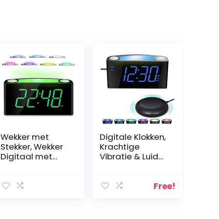
Wekker met
Digitale Klokken,
Stekker, Wekker
Krachtige
Digitaal met
Vibratie & Luide
Licht&Oplader,
Bel Wekker voor
Alarmklok
Zware Slapers,
-7”Groot Display
Doof,Slechthore
Free!
Verstelbare
nd,7 Kleuren
Helderheid, 7
Nachtlampje,7″L
Kleuren
ED Scherm met