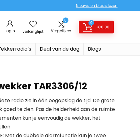
Nieuws en blogs lezen
0
0
€
0.00
Login
Vergelijken
verlanglijst
ekkerradio’s
Deal van de dag
Blogs
owekker TAR3306/12
eze radio zie in één oogopslag de tijd. De grote
oek goed te zien. Pas de helderheid aan de ruimte
ementen kun je eenvoudig de wekker, het
ellen
 Met de dubbele alarmfunctie kun je twee