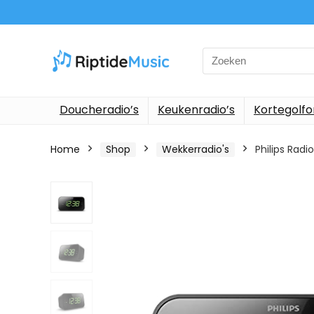
Search
for:
Doucheradio’s
Keukenradio’s
Kortegolf
Home
Shop
Wekkerradio's
Philips Rad