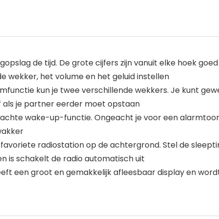
opslag de tijd. De grote cijfers zijn vanuit elke hoek goe
 wekker, het volume en het geluid instellen
unctie kun je twee verschillende wekkers. Je kunt gew
of als je partner eerder moet opstaan
hte wake-up-functie. Ongeacht je voor een alarmtoon o
wakker
 favoriete radiostation op de achtergrond. Stel de sleept
en is schakelt de radio automatisch uit
eeft een groot en gemakkelijk afleesbaar display en word