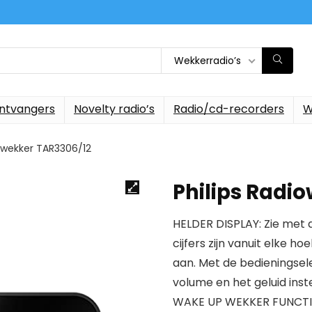
Wekkerradio’s
ontvangers
Novelty radio’s
Radio/cd-recorders
W
iowekker TAR3306/12
Philips Radi
HELDER DISPLAY: Zie met d
cijfers zijn vanuit elke h
aan. Met de bedieningsel
volume en het geluid inst
WAKE UP WEKKER FUNCTIE: