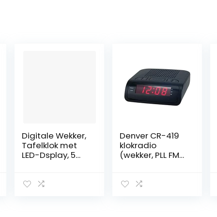
Digitale Wekker,
Denver CR-419
Tafelklok met
klokradio
LED-Dsplay, 5
(wekker, PLL FM-
Helderheidsnive
radio)
aus & 4
Volumeniveaus,
2 Luide Wekkers,
Sluimerfunctie,
12/24 Uur, USB