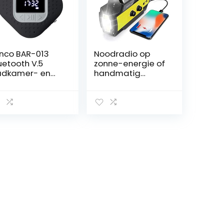
nco BAR-013
Noodradio op
uetooth V.5
zonne-energie of
adkamer- en
handmatig
ukenradio, IPX4,
opladen,
uche-radio,
4000mAh
uetoothluidspre
draagbaar, NOAA
r, timer,
weer, radio op
ndsfree-
zonne-energie
nctie, zuignap,
met 1W zaklamp,
 3 Watt RMS
bewegingssensor
00 mAh li-ion-
, leeslamp, SOS
cu, geschikt
alarm voor thuis
or buiten, zwart
en noodgevallen