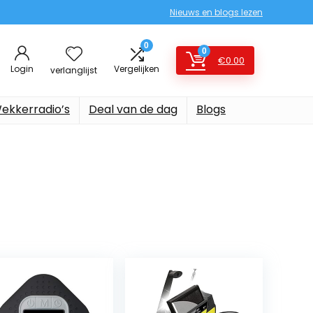
Nieuws en blogs lezen
0
0
€
0.00
Login
Vergelijken
verlanglijst
ekkerradio’s
Deal van de dag
Blogs