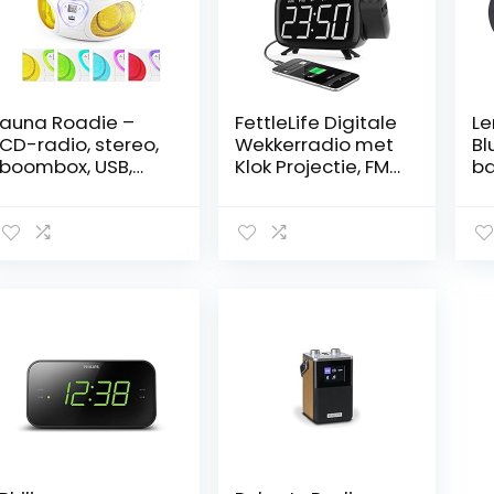
auna Roadie –
FettleLife Digitale
Le
CD-radio, stereo,
Wekkerradio met
Bl
boombox, USB,
Klok Projectie, FM
b
MP3, FM-
Radio, Wekker
ke
radiotuner,
voor Kinderen en
do
Bluetooth 2.1, LED-
Volwassenen,
bl
verlichting, 2 x 1,5
Groot Digitaal
ke
W RMS-voeding,
Scherm,
ha
netvoeding en
Kinderwekker voor
fu
batterijvoeding,
in de Slaapkamer,
FM
wit
USB Aansluiting, 2
10
Wekinstellingen,
ac
Groot LED Scherm,
vo
3
Helderheidniveau
s, Snooze, 12/24H