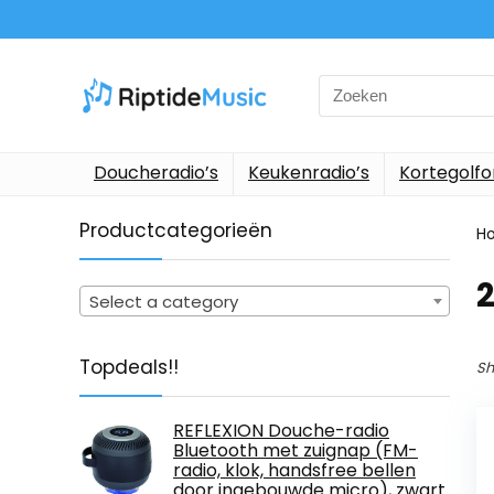
Search
for:
Doucheradio’s
Keukenradio’s
Kortegolf
Productcategorieën
H
‎
Select a category
Topdeals!!
Sh
REFLEXION Douche-radio
Bluetooth met zuignap (FM-
radio, klok, handsfree bellen
door ingebouwde micro), zwart