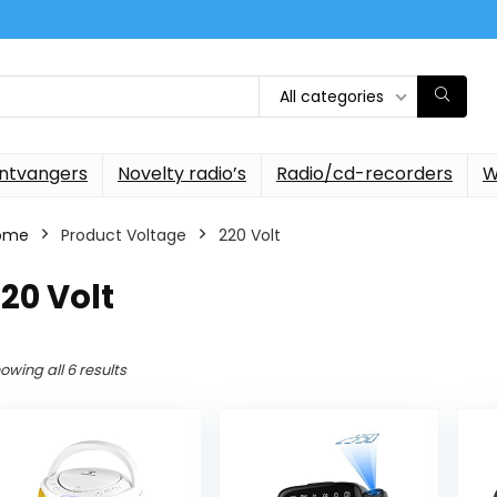
All categories
ontvangers
Novelty radio’s
Radio/cd-recorders
W
ome
Product Voltage
‎220 Volt
220 Volt
owing all 6 results