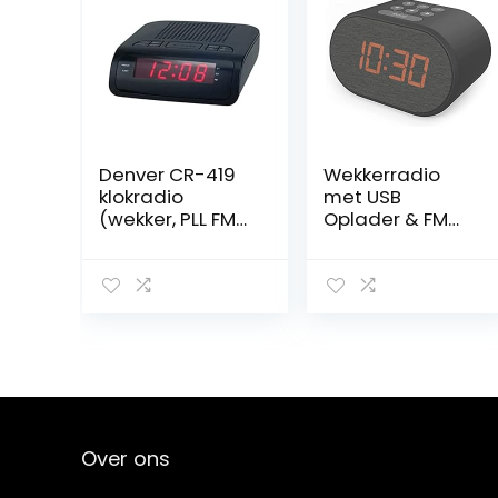
Denver CR-419
Wekkerradio
klokradio
met USB
(wekker, PLL FM-
Oplader & FM
radio)
Radio,
Radiowekker
Digitaal, Alarm
Clock Dimbaar
Display met 5
Stappen en Dual
Alarm (Zwart)
Over ons