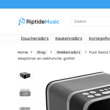
Search
for:
Doucheradio’s
Keukenradio’s
Kortegolf
Home
Shop
Wekkerradio's
Pure Siesta 
sleeptimer en wekfunctie, grafiet