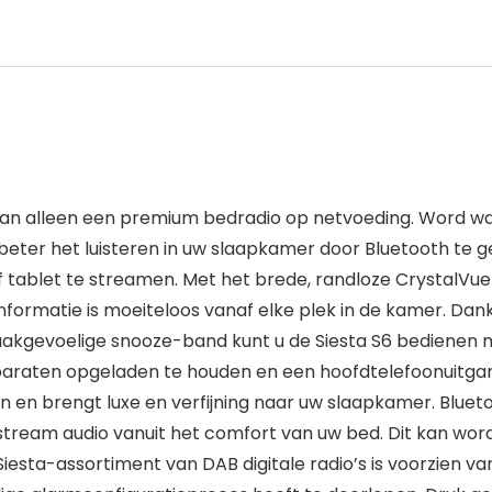
 dan alleen een premium bedradio op netvoeding. Word wa
beter het luisteren in uw slaapkamer door Bluetooth te g
tablet te streamen. Met het brede, randloze CrystalVue
o-informatie is moeiteloos vanaf elke plek in de kamer. Da
akgevoelige snooze-band kunt u de Siesta S6 bedienen 
ten opgeladen te houden en een hoofdtelefoonuitgang vo
en brengt luxe en verfijning naar uw slaapkamer. Bluetoo
n stream audio vanuit het comfort van uw bed. Dit kan w
Siesta-assortiment van DAB digitale radio’s is voorzien 