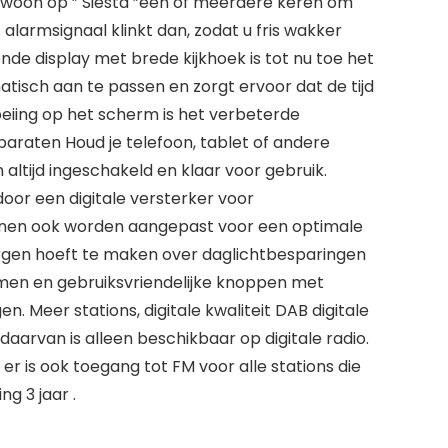
gewoon op ” Siesta ”een of meerdere keren om
alarmsignaal klinkt dan, zodat u fris wakker
nde display met brede kijkhoek is tot nu toe het
tisch aan te passen en zorgt ervoor dat de tijd
oeiing op het scherm is het verbeterde
araten Houd je telefoon, tablet of andere
ltijd ingeschakeld en klaar voor gebruik.
oor een digitale versterker voor
nnen ook worden aangepast voor een optimale
 zorgen hoeft te maken over daglichtbesparingen
men en gebruiksvriendelijke knoppen met
 Meer stations, digitale kwaliteit DAB digitale
 daarvan is alleen beschikbaar op digitale radio.
r is ook toegang tot FM voor alle stations die
ng 3 jaar .