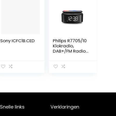
Sony ICFC1B.CED
Philips R7705/10
Klokradio,
DAB+/FM Radio
(Bluetooth,
Dubbel alarm,
Sleeptimer,
Automatische
Tijdsynchronisat
ie, Batterij als
Back-up,
Draadloze
Telefoonoplade
re)
Snelle links
Verklaringen