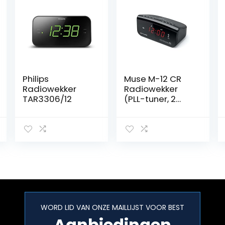
Philips
Muse M-12 CR
Radiowekker
Radiowekker
TAR3306/12
(PLL-tuner, 2
wektijden, 1,5 cm
(0,6 inch) rood
led-display)
zwart
WORD LID VAN ONZE MAILLIJST VOOR BEST
Aanbiedingen