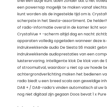
snel een dutje kunt doen zonder dat u het voll
een ​​powernap mogelijk te maken vanaf slechts 
kunt worden als de ingestelde tijd om is. Crysta
scherpste in het Siesta-assortiment. De helder
of radio-informatie overal in de kamer licht wo
CrystalVue + -scherm altijd dag en nacht zicht
apparaten volledig opgeladen wanneer deze is a
indrukwekkende audio De Siesta S6 maakt gebrui
indrukwekkende audioprestaties van een compa
luisterervaring. Intelligente klok De klok van 
of stroomuitval, waardoor u niet op uw hoede 
achtergrondverlichting maken het bedienen van d
radio biedt u een breed scala aan geweldige inhou
DAB + / DAB-radio’s vinden automatisch al uw be
nog niet digitaal zijn gegaan Doos bevat 1 x Pure 