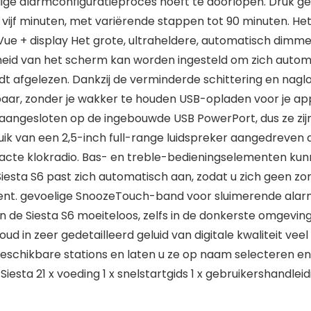
edige alarmconfiguratieproces hoeft te doorlopen. Druk 
vijf minuten, met variërende stappen tot 90 minuten. Het 
lVue + display Het grote, ultraheldere, automatisch dimme
heid van het scherm kan worden ingesteld om zich automa
rdt afgelezen. Dankzij de verminderde schittering en nagl
baar, zonder je wakker te houden USB-opladen voor je app
angesloten op de ingebouwde USB PowerPort, dus ze zijn a
k van een 2,5-inch full-range luidspreker aangedreven d
cte klokradio. Bas- en treble-bedieningselementen ku
de Siesta S6 past zich automatisch aan, zodat u zich geen
bent. gevoelige SnoozeTouch-band voor sluimerende alar
e Siesta S6 moeiteloos, zelfs in de donkerste omgevingen.
d in zeer gedetailleerd geluid van digitale kwaliteit veel
schikbare stations en laten u ze op naam selecteren en e
Siesta 21 x voeding 1 x snelstartgids 1 x gebruikershandleidi