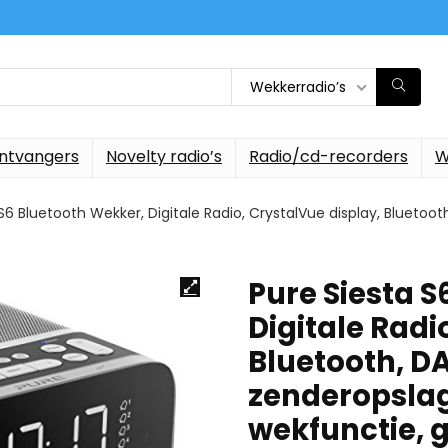
Wekkerradio’s
ontvangers
Novelty radio’s
Radio/cd-recorders
W
S6 Bluetooth Wekker, Digitale Radio, CrystalVue display, Bluetoo
Pure Siesta S
Digitale Radi
Bluetooth, D
zenderopslag
wekfunctie, g