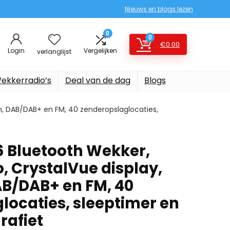
Nieuws en blogs lezen
0
0
€
0.00
Login
Vergelijken
verlanglijst
ekkerradio’s
Deal van de dag
Blogs
th, DAB/DAB+ en FM, 40 zenderopslaglocaties,
6 Bluetooth Wekker,
o, CrystalVue display,
AB/DAB+ en FM, 40
locaties, sleeptimer en
rafiet