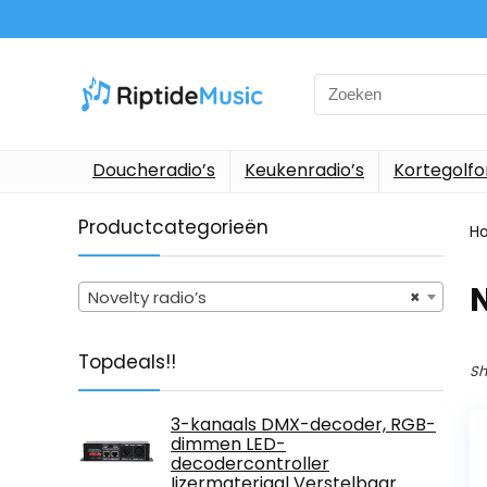
Search
for:
Doucheradio’s
Keukenradio’s
Kortegolf
Productcategorieën
H
N
Novelty radio’s
×
Topdeals!!
Sh
3-kanaals DMX-decoder, RGB-
dimmen LED-
decodercontroller
Ijzermateriaal Verstelbaar