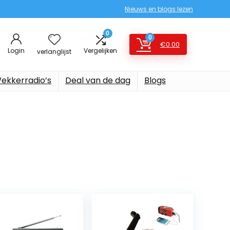
Nieuws en blogs lezen
0
0
€
0.00
Login
Vergelijken
verlanglijst
ekkerradio’s
Deal van de dag
Blogs