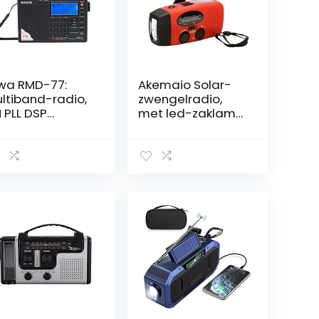
wa RMD-77:
Akemaio Solar-
ltiband-radio,
zwengelradio,
 PLL DSP
met led-zaklamp,
ereo/SW/MW/L
batterijvermogen
 met
3 x AAA 350 mAh
ofdtelefoon en
3,6 V NiMH
raagtas