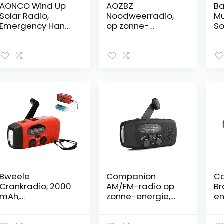
AONCO Wind Up
AOZBZ
B
Solar Radio,
Noodweerradio,
Mu
Emergency Hand
op zonne-
So
Crank Radio met
energie,
D
Telefoon Oplader
handslinger,
FM
Draagbare Weer
noodgevallen,
I
Radio AM/FM
FM/AM/NOAA
Sp
Zaklamp SOS
radio met 3-LED-
On
Alarm
zaklamp en 1000
LE
Hoofdtelefoon
mAh powerbank
Z
Jack Groot Lcd-
voor
Ta
scherm voor
smartphones
T
Outdoor
Te
Camping Survival
Bweele
Companion
Co
Crankradio, 2000
AM/FM-radio op
Br
mAh,
zonne-energie,
en
multifunctionele
met handslinger,
we
outdoor radio,
met
en