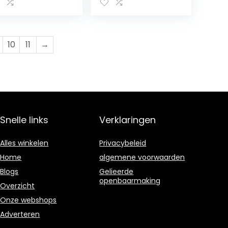
lefoonoplader
noodgevallen,
 led-zaklamp
noodsituaties,
et SOS-
powerbank, USB
erleven met
mobiele telefoon,
urstarterfluitje
oplader,
10
11
→
zwengelradio,
FM/AM noodradio,
voor wandelen,
kamperen,
outdoor
Snelle links
Verklaringen
Alles winkelen
Privacybeleid
Home
algemene voorwaarden
Blogs
Gelieerde
openbaarmaking
Overzicht
Onze webshops
Adverteren