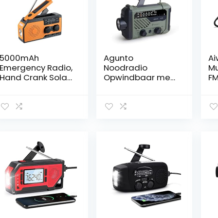
5000mAh
Agunto
Ai
Emergency Radio,
Noodradio
Mu
Hand Crank Solar
Opwindbaar met
FM
AM FM NOAA
Zaklamp
st
Weerradio,
Draagbaar
W,
Draagbare Power
FM/AM
ho
Bank met
d
Zaklamp
Leeslamp,
Survival
Emergency Kits
Camping
Supplies SOS
Alarm voor
Outdoor