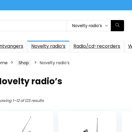
Novelty radio’s
ontvangers
Novelty radio’s
Radio/cd-recorders
W
ome
Shop
Novelty radio’s
ovelty radio’s
owing 1–12 of 123 results