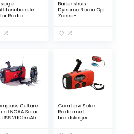
asage
Buitenshuis
ltifunctionele
Dynamo Radio Op
lar Radio
Zonne-
raagbare
energie,AM/FM/BT
/AM Radio
/TF-zwengelradio
ngebouwde
Bluetooth
eaker
5.0,noodradio Met
dersteuning
5000 MAh
D Emergency
Powerbank,USB-
aklamp
oplaadbaar,LCD
fellamp
Scherm,Zaklamp
hermometer &
SOS-Alarm En
lefoon oplader
Leeslamp,voor
Noodgevallen
mpass Culture
Comtervi Solar
and NOAA Solar
Radio met
 USB 2000mAh
handslinger
erradio,
slinger, led-
ergiebank,
zaklamp,