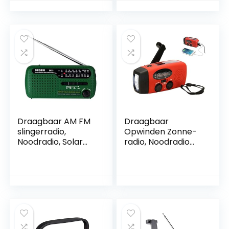
zaklamp, SOS-
(Donkergroen)
alarm oplaadbare
mobiele telefoon
voor noodgevallen
en buitengebruik,
groen
Draagbaar AM ​​FM
Draagbaar
slingerradio,
Opwinden Zonne-
Noodradio, Solar
radio, Noodradio
Radio Senioren,
Hand Crankradio,
Wind Up Radio,
AM/FM Weerradio
Noodgevallen en
met Powerbank,
Outdoor
met LED Zaklamp
Activiteiten Rood
en Usb Oplader,
voor Huishouden en
Buitenshuis
Camping, Reis