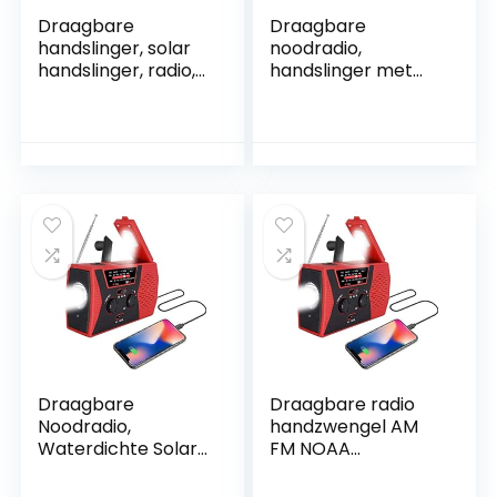
Draagbare
Draagbare
handslinger, solar
noodradio,
handslinger, radio,
handslinger met
solar handslinger,
radio, zaklamp F-
weerradio,
generator,
draagbare
multifunctionele
noodtrufradio, 1200
powerbank-
mAh AM/FM, 3-weg
mobiele
lading, survivalradio
telefoonlader, SOS-
voor stormen,
alarm, oplaadbaar,
onweer,
geschikt voor thuis
aardbevingen
en in noodgevallen
Draagbare
Draagbare radio
Noodradio,
handzwengel AM
Waterdichte Solar
FM NOAA
Handslinger Usb-
noodgevallen 3-in-
oplaadpoort NOAA
1 leeslamp zaklamp