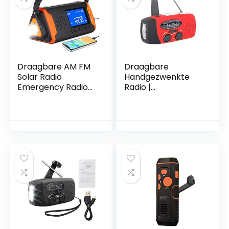
Draagbare AM FM
Draagbare
Solar Radio
Handgezwenkte
Emergency Radio
Radio |
Hand Crank
Handbediende
Telefoon Oplader
Noodradio Voor
met LED Zaklamp
Buiten Met 1200
4000 mAh USB
MAh Powerbank,
Power Bank en SOS
Opladen Via
Alarm Emergency
Zonne-
Gebruik voor
energie/USB/Hands
Camping
linger 3 Manieren |
Wandelen
Heldere Zaklamp
En Leeslamp |
Weerradio