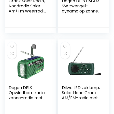
Crank Solar Radio,
Degen DE13 FM AM
Noodradio Solar
SW zwengel-
Am/Fm Weerradio
dynamo op zonne-
Met Draagbare
energie voor
2000 Mah
uitzonderlijke
Powerbank, Felle
toestand A0798A
Zaklamp Voor
Huishoudelijke
Noodsituaties en
Buiten Overleven
Degen DE13
Dilwe LED zaklamp,
Opwindbare radio
Solar Hand Crank
zonne-radio met
AM/FM-radio met
FM, AM en SW,
LED Zaklamp
noodgevallen- en
Emergency
weer-radio met
Telefoon Oplader