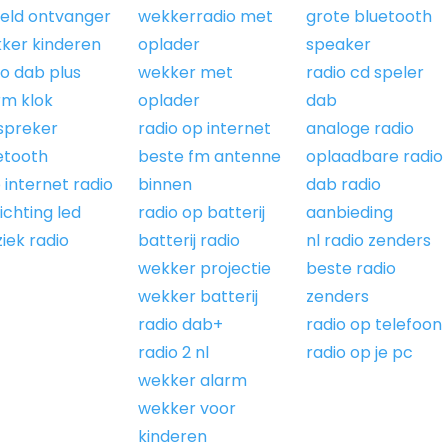
eld ontvanger
wekkerradio met
grote bluetooth
ker kinderen
oplader
speaker
io dab plus
wekker met
radio cd speler
rm klok
oplader
dab
dspreker
radio op internet
analoge radio
etooth
beste fm antenne
oplaadbare radio
 internet radio
binnen
dab radio
ichting led
radio op batterij
aanbieding
iek radio
batterij radio
nl radio zenders
wekker projectie
beste radio
wekker batterij
zenders
radio dab+
radio op telefoon
radio 2 nl
radio op je pc
wekker alarm
wekker voor
kinderen