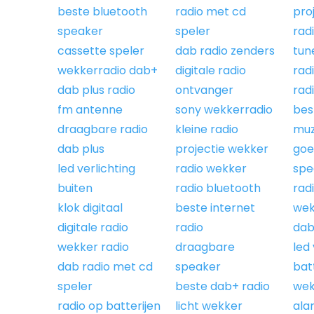
beste bluetooth
radio met cd
pro
speaker
speler
radi
cassette speler
dab radio zenders
tun
wekkerradio dab+
digitale radio
rad
dab plus radio
ontvanger
rad
fm antenne
sony wekkerradio
bes
draagbare radio
kleine radio
muz
dab plus
projectie wekker
goe
led verlichting
radio wekker
spe
buiten
radio bluetooth
rad
klok digitaal
beste internet
wek
digitale radio
radio
dab
wekker radio
draagbare
led 
dab radio met cd
speaker
batt
speler
beste dab+ radio
wek
radio op batterijen
licht wekker
ala