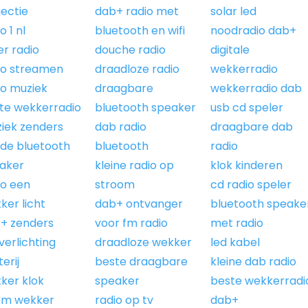
jectie
dab+ radio met
solar led
o 1 nl
bluetooth en wifi
noodradio dab+
er radio
douche radio
digitale
io streamen
draadloze radio
wekkerradio
io muziek
draagbare
wekkerradio dab
te wekkerradio
bluetooth speaker
usb cd speler
iek zenders
dab radio
draagbare dab
de bluetooth
bluetooth
radio
aker
kleine radio op
klok kinderen
io een
stroom
cd radio speler
ker licht
dab+ ontvanger
bluetooth speake
+ zenders
voor fm radio
met radio
verlichting
draadloze wekker
led kabel
erij
beste draagbare
kleine dab radio
ker klok
speaker
beste wekkerradi
rm wekker
radio op tv
dab+