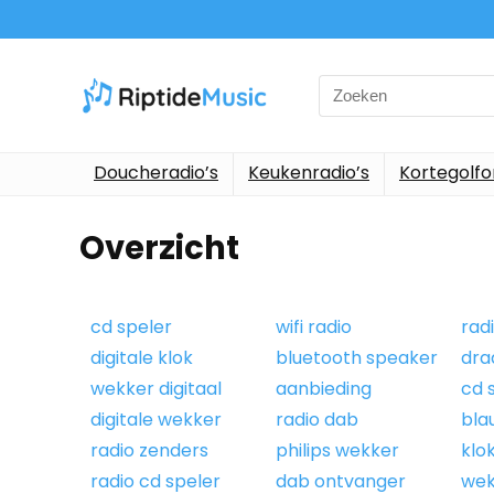
Doucheradio’s
Keukenradio’s
Kortegolf
Overzicht
cd speler
wifi radio
radi
digitale klok
bluetooth speaker
dra
wekker digitaal
aanbieding
cd 
digitale wekker
radio dab
bla
radio zenders
philips wekker
klo
radio cd speler
dab ontvanger
wek