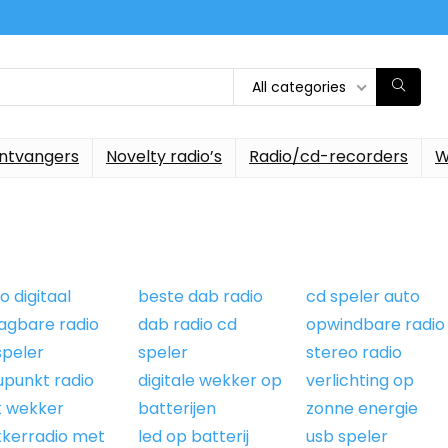
All categories
ontvangers
Novelty radio’s
Radio/cd-recorders
W
o digitaal
beste dab radio
cd speler auto
agbare radio
dab radio cd
opwindbare radio
speler
speler
stereo radio
upunkt radio
digitale wekker op
verlichting op
k wekker
batterijen
zonne energie
kerradio met
led op batterij
usb speler