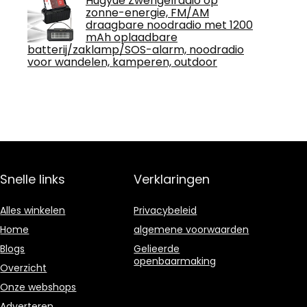
Hugyue Zwengelradio op
zonne-energie, FM/AM
draagbare noodradio met 1200
mAh oplaadbare
batterij/zaklamp/SOS-alarm, noodradio
voor wandelen, kamperen, outdoor
Snelle links
Verklaringen
Alles winkelen
Privacybeleid
Home
algemene voorwaarden
Blogs
Gelieerde
openbaarmaking
Overzicht
Onze webshops
Adverteren