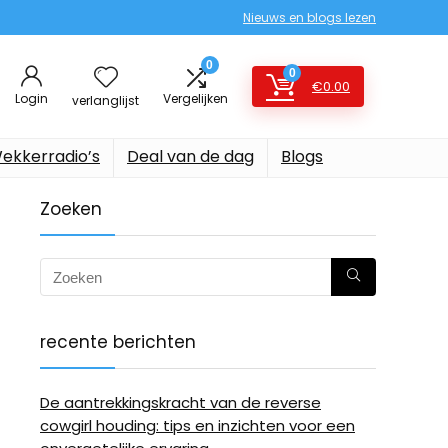
Nieuws en blogs lezen
0
0
€
0.00
Login
Vergelijken
verlanglijst
ekkerradio’s
Deal van de dag
Blogs
Zoeken
recente berichten
De aantrekkingskracht van de reverse
cowgirl houding: tips en inzichten voor een