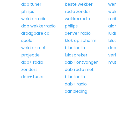
dab tuner
beste wekker
wer
philips
radio zender
wek
wekkerradio
wekkerradio
rad
dab wekkerradio
philips
ala
draagbare cd
denver radio
lui
speler
klok op scherm
blu
wekker met
bluetooth
dab
projectie
luidspreker
verl
dab+ radio
dab+ ontvanger
muz
zenders
dab radio met
dab+ tuner
bluetooth
dab+ radio
aanbieding