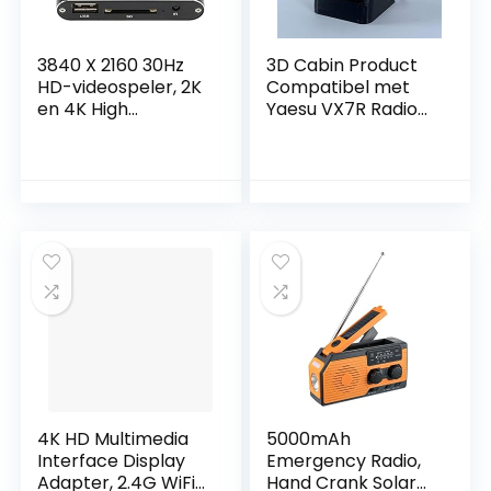
3840 X 2160 30Hz
3D Cabin Product
HD-videospeler, 2K
Compatibel met
en 4K High
Yaesu VX7R Radio
Definition-
Bureau Stand
videoweergave,
Ondersteuning
voor HD-
multimedia-
interface + AV +
USB + Opslagkaart,
4 GB Opslag, AV
PPT-
machine(zwart)
4K HD Multimedia
5000mAh
Interface Display
Emergency Radio,
Adapter, 2.4G WiFi
Hand Crank Solar