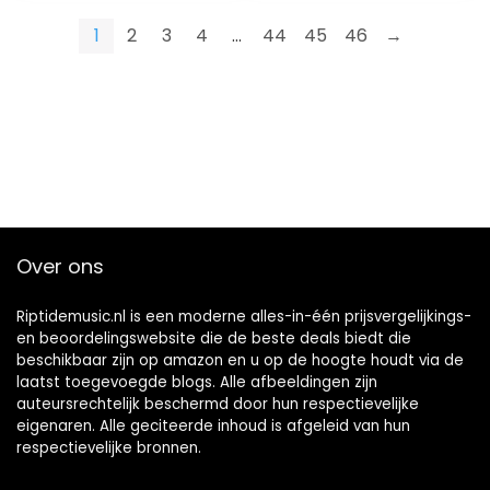
auto-onderdelen
1
2
3
4
…
44
45
46
→
Over ons
Riptidemusic.nl is een moderne alles-in-één prijsvergelijkings-
en beoordelingswebsite die de beste deals biedt die
beschikbaar zijn op amazon en u op de hoogte houdt via de
laatst toegevoegde blogs. Alle afbeeldingen zijn
auteursrechtelijk beschermd door hun respectievelijke
eigenaren. Alle geciteerde inhoud is afgeleid van hun
respectievelijke bronnen.