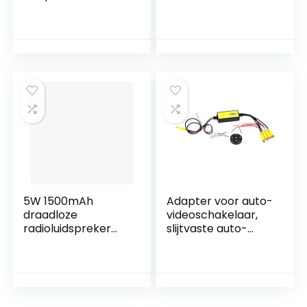
HDMI Video Display
AM FM NOAA
Receiver, voor
Weerradio,
Miracast, voor
Draagbare Power
AirPlay en voor
Bank met Zaklamp
DLNA Ultra HD
Leeslamp, Survival
Multimedia
Emergency Kits
Interface
Camping Supplies
Converter Adapter
SOS Alarm voor
Outdoor
5W 1500mAh
Adapter voor auto-
draadloze
videoschakelaar,
radioluidspreker
slijtvaste auto-
Vintage AUX stereo
accessoires
Bluetooth-
Videoschakelaar
luidspreker met
Circuitbeveiliging
lage latentie voor
voor verschillende
pc
automodellen voor