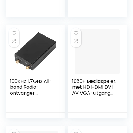
SDR
Ontvanger Kit met
Radiocommunicati
Signaal Antenne
esysteem voor FM-
voor FM Radio
radio, Intercom
Intercom
Talk,
Gesprekken
Luchtvaartband
100KHz‑1.7GHz All-
1080P Mediaspeler,
band Radio-
met HD HDMI DVI
ontvanger,
AV VGA-uitgang
Draagbare FM MW
voor JPEG BMP GIF
SW SSB Fullband
PNG met IR-
Radio-ontvanger
afstandsbediening,
met
4K 30Hz
Signaalantenne,
Mediaspeler voor
Aluminium
Reclamedisplays,