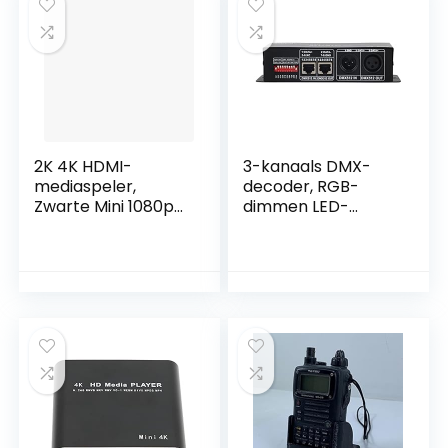
Behuizing Kortegolf
Auto Afspelen,
Radio-ontvanger
Thuisbioscoop(EU)
2K 4K HDMI-
3-kanaals DMX-
mediaspeler,
decoder, RGB-
Zwarte Mini 1080p
dimmen LED-
Full-HD HDMI
decodercontroller
Digitale
Ijzermateriaal
Mediaspeler,
Verstelbaar
Ondersteuning
ontwerp PCB-
voor HDMI AV USB
materiaal voor
SD, SRT Externe
sobere bar voor
Ondertitels,
hotels voor
Schakelen Tussen
bars(4A per enkele
Meerdere
reis)
Nummers(EU)