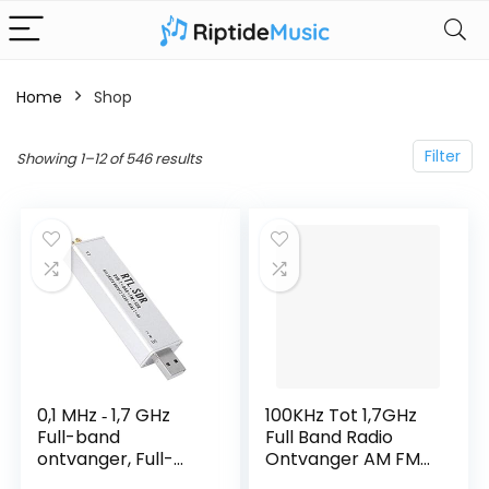
Home
Shop
Filter
Showing 1–12 of 546 results
0,1 MHz ‑ 1,7 GHz
100KHz Tot 1,7GHz
Full-band
Full Band Radio
ontvanger, Full-
Ontvanger AM FM
band tuner RTL ‑
CW DSB LSB USB