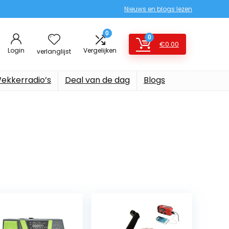
Nieuws en blogs lezen
0
0
€
0.00
Login
Vergelijken
verlanglijst
ekkerradio’s
Deal van de dag
Blogs