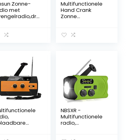
sun Zonne-
Multifunctionele
dio met
Hand Crank
engelradio,dra
Zonne
baar, USB-
Aangedreven
laadbaar,Am/F
Dynamo AM FM
NOAA Radio Tijd
engelradio,mul
Emergency
functionele
Gebruik Led
ynamo-
Zaklamp Power
dio,1000
Bank Radio
h,energiebank
t led-zaklamp
or kamperen,
ndelen, vissen
 de open lucht
ltifunctionele
NBSXR -
dio,
Multifunctionele
laadbare
radio,
odverlichting
noodverlichting
 zonne-
op zonne-