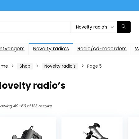
Novelty radio’s
ontvangers
Novelty radio’s
Radio/cd-recorders
W
ome
Shop
Novelty radio’s
Page 5
ovelty radio’s
owing 49–60 of 123 results