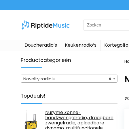
Search
for:
Doucheradio’s
Keukenradio’s
Kortegolf
Productcategorieën
H
N
Novelty radio’s
×
Topdeals!!
Sh
Nuryme Zonne-
handzwengelradio, draagbare
zwengelradio, oplaadbare
dynamo, multifunctionele