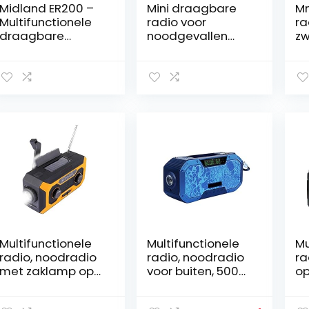
Midland ER200 –
Mini draagbare
Mn
Multifunctionele
radio voor
ra
draagbare
noodgevallen
zw
opwindradio,
met zaklamp,
ag
noodstroombank
kompas en
op
2200mAh en LED-
handslinger.
m,
zaklamp, zonne-
Handslinger
zw
energie,
Dynamo voeding
ti
handslinger en
AM/FM-radio voor
d
USB AM/FM-radio
kamperen, reizen,
ra
– 1 noodradio,
wandelen enz.
mA
oplaadbare
me
batterijen en
vo
USB-kabel
wa
in
Multifunctionele
Multifunctionele
Mu
radio, noodradio
radio, noodradio
ra
met zaklamp op
voor buiten, 5000
op
zonne-energie,
mah batterij met
no
draagbare
grote capaciteit,
op