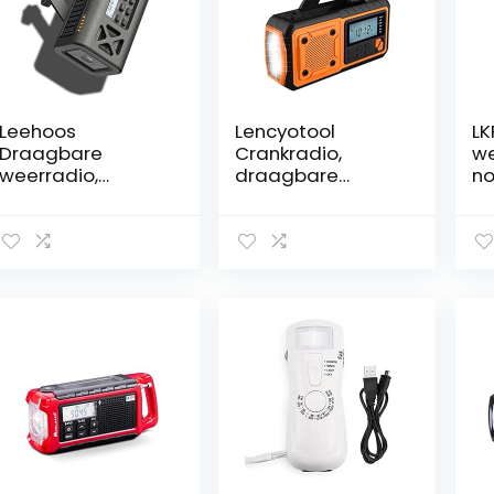
Leehoos
Lencyotool
LK
Draagbare
Crankradio,
we
weerradio,
draagbare
no
automatische
zonne-radio,
zo
scan AM FM voor
noodradio bij Fm,
F
overleving,
4000 mAh,
po
rampbeveiliging,
oplaadbaar, met
za
stroomuitval,
USB-
le
orkaan, tornados,
oplaadfunctie
al
aardbevingen,
voor mobiele
no
trail wandelen en
telefoon, led-
ou
camping
zaklamp/leeslam
ac
uitrusting,
p, handleiding en
insectenbescher
SOS-sirene, voor
mingsset
wandelen,
kamperen, 1
verpakking