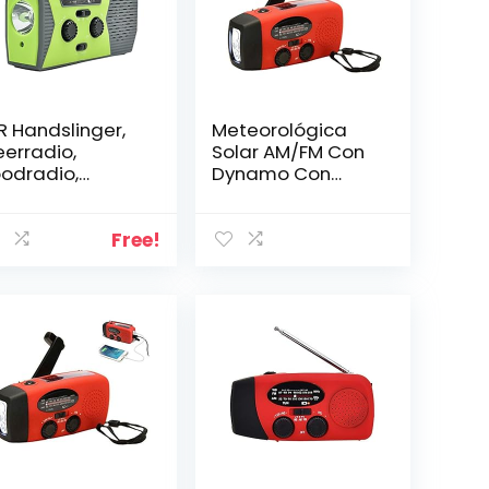
R Handslinger,
Meteorológica
erradio,
Solar AM/FM Con
odradio,
Dynamo Con
nne-radio,
Linterna LED
M/MW
Cargador voor
werbank,
mobiele telefoon,
Free!
klamp,
USB, Alarma SOS y
eslamp en SOS-
Banco de energía
arm voor
Para Actuvidades
odgevallen en
al Air Free USO
tdoor-
van Emergencia
tiviteiten
Apagon