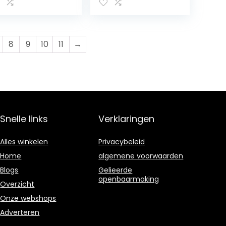
ergie,
energie,
andbediende
draagbare
dio voor
handbediende
mpenpreventie
verlichting voor
itenshuis,
rampenpreventie,
8
9
10
11
→
tterij 4000
powerbank-radio,
Ah,
lithium-
odradio,Orang
ionbatterij van
2000 mAh,Green
Snelle links
Verklaringen
Alles winkelen
Privacybeleid
Home
algemene voorwaarden
Blogs
Gelieerde
openbaarmaking
Overzicht
Onze webshops
Adverteren