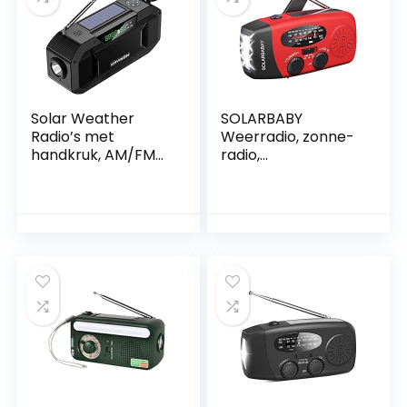
15.9×4.7×8.1cm)
voor Wandelen
Camping, Groen
Solar Weather
SOLARBABY
Radio’s met
Weerradio, zonne-
handkruk, AM/FM
radio,
Weerradio met
noodhandslinger,
heldere zaklamp,
zelfaangedreven
Sos Alarm,
AM/FM zonne-
5000mAh (Color :
weerradio met led-
4)
zaklamp, WB-radio
met
batterijondersteuni
ng, 2000 mAh
noodstroombank
voor smartphones