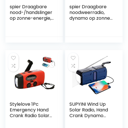
spier Draagbare
spier Draagbare
nood-/handslinger
noodweerradio,
op zonne-energie,
dynamo op zonne-
weerradio, AM FM
energie,
WB multiband
handslinger-radio
dynamo-radio met
met led-zaklamp,
2000 mAh
SOS-alarm, 1000
powerbank, SOS-
mAh
alarmfunctie voor
accuvermogen, 1 W
kamperen, reizen
leeslamp, met
en noodgevallen
USB-aansluiting
voor wandelen,
kamperen, outdoor
en noodgevallen
Stylelove 1Pc
SUPYINI Wind Up
Emergency Hand
Solar Radio, Hand
Crank Radio Solar
Crank Dynamo
Hand Crank
Radio AM/FM
Dynamo Radio met
Emergency