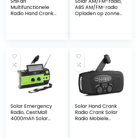
ShiFan
Solar AM/FM-radio,
Multifunctionele
ABS AM/FM-radio
Radio Hand Crank
Opladen op zonne-
Solar Crank
energie Radio voor
Dynamo
opladen op zonne-
Aangedreven AM
energie, Ramp voor
FM NOAA Weer
radio
Radio met 10000
Noodverlichtingradi
mAh Power Bank
o
voor Mobiele
Telefoon
Solar Emergency
Solar Hand Crank
Radio, CestMall
Radio Crank Solar
4000mAh Solar
Radio Mobiele
Hand Crank Radio
Telefoon Oplader,
Draagbare
Power Bank Functie
AM/FM/NOAA
Draagbare Weer