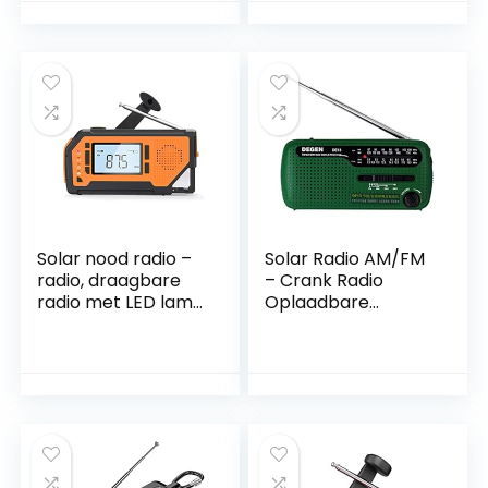
Weer Radio met
Radio met LED
Zaklamp &
Zaklamp voor Thuis
Bewegingssensor
Buiten
Leeslamp, Mobiele
Noodbenodigdhede
Telefoon Oplader,
n USB Oplaadbaar
SOS Alarm voor
thuis en
noodgevallen
Solar nood radio –
Solar Radio AM/FM
radio, draagbare
– Crank Radio
radio met LED lamp
Oplaadbare
met een hoge
Dynamo Radio
verlichting, mobiele
Multifunctionele
telefoon oplader,
Draagbare
Sos. -Learm for
Outdoor Radio
thuis en
Crank Radio voor
noodsituaties
Emergencies
(Color : Orange,
Wereld Ontvanger
Size :
met LED Zaklamp