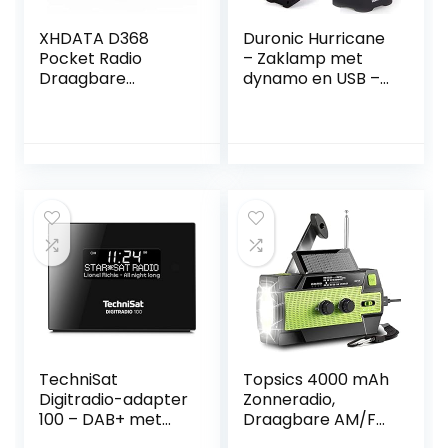
XHDATA D368
Duronic Hurricane
Pocket Radio
– Zaklamp met
Draagbare
dynamo en USB –
Transistor Radio
lantaarn met 10
AM FM SW Batterij
leds – rood
Radio Retro
knipperend
Ondersteunt TF-
noodsignaal –
kaart/USB/Bluetoo
zaklamp met 3
th Mp3-speler
leds – ideaal voor
kamperen,
wandelen, tuin,
knutselen
TechniSat
Topsics 4000 mAh
Digitradio-adapter
Zonneradio,
100 – DAB+ met
Draagbare AM/FM
Bluetooth (DAB,
Zwengelradio met