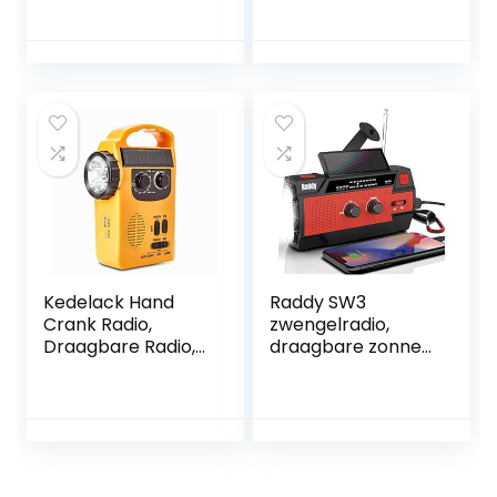
FM-ontvanger
SOS en Zaklamp,
voor uitbreiding
Outdoor Radio met
van hifi-installaties
4000 mAh
en AV-ontvangers,
Oplaadbare
IEC-aansluiting,
batterij, Noodradio
audio-
voor Outdoor
aansluitkabel,
Camping/wandele
sleeptimer,
n/buiten
wekker), zwart
Kedelack Hand
Raddy SW3
Crank Radio,
zwengelradio,
Draagbare Radio,
draagbare zonne-
Weerradio voor
radio,
Thuis Emergency
noodgevallen, AM
en Camping met
FM Dynoma radio
AM/FM, Radio
met USB-
Torch Dynamo
telefoon-
Zaklamp SOS
oplaadfunctie, led-