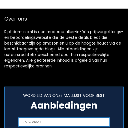
Alarm Draagbare
zaklamp en 4000
Oplaadbare Radio
mAh oplaadbare
batterij voor
Over ons
outdoor camping,
2020 nieuwste
versie
Riptidemusic.nl is een moderne alles-in-één prijsvergelijkings-
en beoordelingswebsite die de beste deals biedt die
beschikbaar zijn op amazon en u op de hoogte houdt via de
laatst toegevoegde blogs. Alle afbeeldingen zijn
auteursrechtelijk beschermd door hun respectievelijke
eigenaren. Alle geciteerde inhoud is afgeleid van hun
respectievelijke bronnen.
WORD LID VAN ONZE MAILLIJST VOOR BEST
Aanbiedingen