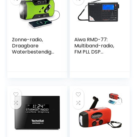
Zonne-radio,
Aiwa RMD-77:
Draagbare
Multiband-radio,
Waterbestendig
FM PLL DSP
Noodradio,
stereo/SW/MW/L
Multifunctioneel
W, met
Powerbank Met
hoofdtelefoon en
Zaklamp En USB-
draagtas
oplader Ontvang
AM/FM/7 NOAA-
weerkanalen 4
Modi Opladen
SOS-alarm Voor
Wandelen
Kamperen En
Buitengebruik