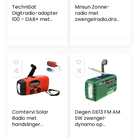
TechniSat
Mnsun Zonne-
Digitradio-adapter
radio met
100 – DAB+ met
zwengelradio,draa
Bluetooth (DAB,
gbaar, USB-
FM-ontvanger
oplaadbaar,Am/F
voor uitbreiding
m,
van hifi-installaties
zwengelradio,multi
en AV-ontvangers,
functionele
IEC-aansluiting,
dynamo-
audio-
radio,1000
aansluitkabel,
mAh,energiebank
sleeptimer,
met led-zaklamp
wekker), zwart
voor kamperen,
wandelen, vissen in
de open lucht
Comtervi Solar
Degen DE13 FM AM
Radio met
SW zwengel-
handslinger
dynamo op
slinger, led-
zonne-energie
zaklamp,
voor uitzonderlijke