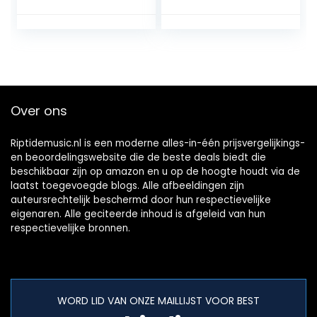
noodgevallen,
toestand A0798A
noodsituaties,
powerbank, USB
mobiele telefoon,
oplader,
zwengelradio,
FM/AM noodradio,
Over ons
voor wandelen,
kamperen,
outdoor
Riptidemusic.nl is een moderne alles-in-één prijsvergelijkings-
en beoordelingswebsite die de beste deals biedt die
beschikbaar zijn op amazon en u op de hoogte houdt via de
laatst toegevoegde blogs. Alle afbeeldingen zijn
auteursrechtelijk beschermd door hun respectievelijke
eigenaren. Alle geciteerde inhoud is afgeleid van hun
respectievelijke bronnen.
WORD LID VAN ONZE MAILLIJST VOOR BEST