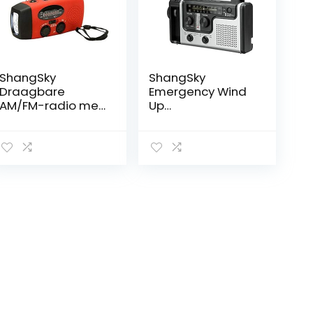
ShangSky
ShangSky
Draagbare
Emergency Wind
AM/FM-radio met
Up
handslinger,
Radio,Draagbare
optrekradio,
zonne-
zonne-radio’s
energie,Hand
met eigen
Crank AM FM SW1
stroomvoorzienin
SW2 Radio, met
g en 3 led-
zaklamp en
zaklampen,
leeslamp,Temper
noodstroombank
atuur Tester
voor buiten
functie