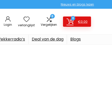
Nieuws en blogs lezen
0
0
€
0.00
Login
Vergelijken
verlanglijst
ekkerradio’s
Deal van de dag
Blogs