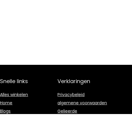
Snelle links
Verklaringen
Alles winkelen
Privacybeleid
Home
algemene voorwaarden
Blogs
Gelieerde
openbaarmaking
Overzicht
Onze webshops