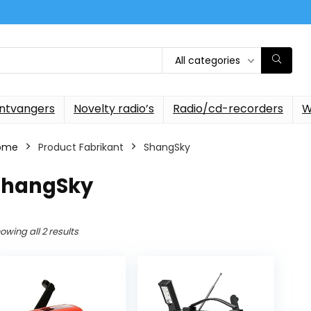
All categories
ontvangers
Novelty radio’s
Radio/cd-recorders
W
ome
Product Fabrikant
‎ShangSky
‎ShangSky
owing all 2 results