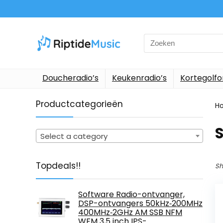
Search
for:
Doucheradio’s
Keukenradio’s
Kortegolf
Productcategorieën
H
Select a category
Topdeals!!
Sh
Software Radio-ontvanger,
DSP-ontvangers 50kHz‑200MHz
400MHz‑2GHz AM SSB NFM
WFM 3,5 inch IPS-