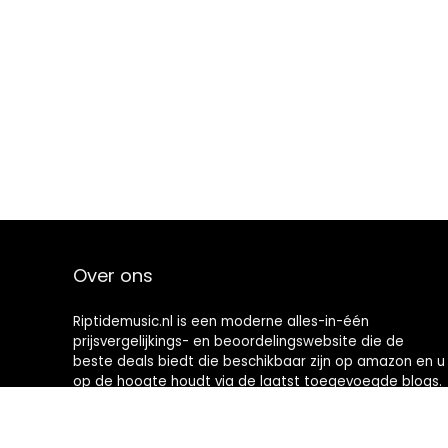
Over ons
Riptidemusic.nl is een moderne alles-in-één
prijsvergelijkings- en beoordelingswebsite die de
beste deals biedt die beschikbaar zijn op amazon en u
op de hoogte houdt via de laatst toegevoegde blogs.
Alle afbeeldingen zijn auteursrechtelijk beschermd
door hun respectievelijke eigenaren. Alle geciteerde
inhoud is afgeleid van hun respectievelijke bronnen.