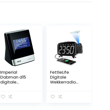
Imperial
FettleLife
Dabman d15
Digitale
digitale
Wekkerradio
radiowekker
met Klok
(DAB+, FM, RDS, 2
Projectie, FM
wektijden,
Radio, Wekker
slaaptimer,
voor Kinderen en
snooze, 2 watt, 8
Volwassenen,