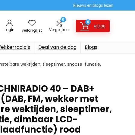
Nieuws en blogs lezen
0
0
€
0.00
Login
Vergelijken
verlanglijst
ekkerradio’s
Deal van de dag
Blogs
telbare wektijden, sleeptimer, snooze-functie,
CHNIRADIO 40 – DAB+
(DAB, FM, wekker met
re wektijden, sleeptimer,
ie, dimbaar LCD-
-laadfunctie) rood