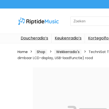
Search
for:
Doucheradio’s
Keukenradio’s
Kortegolf
Home
Shop
Wekkerradio's
TechniSat T
dimbaar LCD-display, USB-laadfunctie) rood