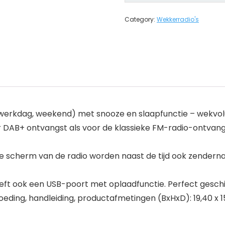
Category:
Wekkerradio's
s, werkdag, weekend) met snooze en slaapfunctie – wekvo
 DAB+ ontvangst als voor de klassieke FM-radio-ontvang
de scherm van de radio worden naast de tijd ook zend
t ook een USB-poort met oplaadfunctie. Perfect geschi
ding, handleiding, productafmetingen (BxHxD): 19,40 x 15