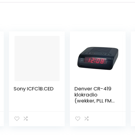
Sony ICFC1B.CED
Denver CR-419
klokradio
(wekker, PLL FM-
radio)