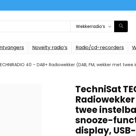
Wekkerradio’s
ontvangers
Novelty radio’s
Radio/cd-recorders
W
ECHNIRADIO 40 – DAB+ Radiowekker (DAB, FM, wekker met twee ins
TechniSat TE
Radiowekker 
twee instelba
snooze-funct
display, USB