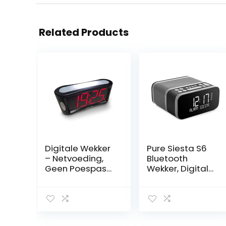
Related Products
Digitale Wekker
Pure Siesta S6
– Netvoeding,
Bluetooth
Geen Poespas
Wekker, Digitale
Eenvoudige
Radio,
Bediening,
CrystalVue
Wekker, 12 en
display,
24u, Groot
Bluetooth,
Nachtlampje,
DAB/DAB+ en FM,