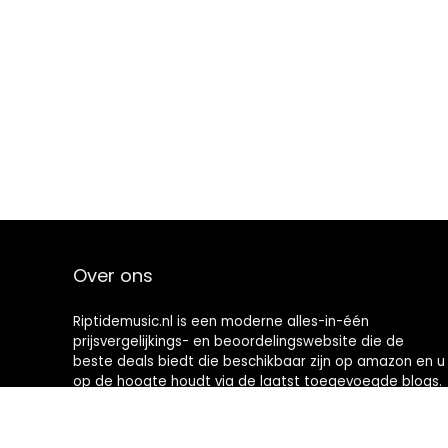
Over ons
Riptidemusic.nl is een moderne alles-in-één
prijsvergelijkings- en beoordelingswebsite die de
beste deals biedt die beschikbaar zijn op amazon en u
op de hoogte houdt via de laatst toegevoegde blogs.
Alle afbeeldingen zijn auteursrechtelijk beschermd
door hun respectievelijke eigenaren. Alle geciteerde
inhoud is afgeleid van hun respectievelijke bronnen.