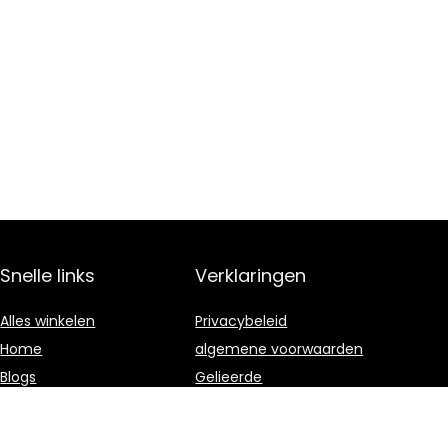
Snelle links
Verklaringen
Alles winkelen
Privacybeleid
Home
algemene voorwaarden
Blogs
Gelieerde
openbaarmaking
Overzicht
Onze webshops