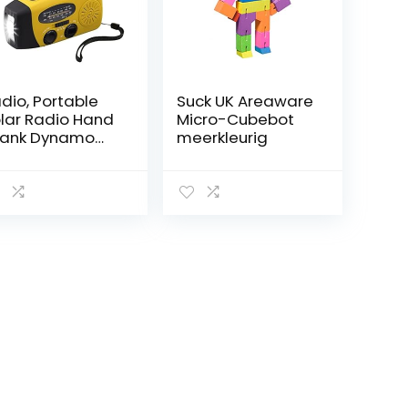
dio, Portable
Suck UK Areaware
lar Radio Hand
Micro-Cubebot
rank Dynamo
meerkleurig
angedreven
M/FM/NOAA
er Radio
mergency
scue LED
klamp Mobiele
wer USB
arge – Geel