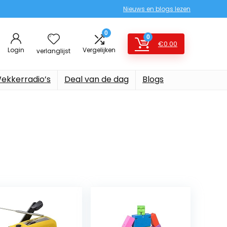
Nieuws en blogs lezen
0
0
€
0.00
Login
Vergelijken
verlanglijst
ekkerradio’s
Deal van de dag
Blogs