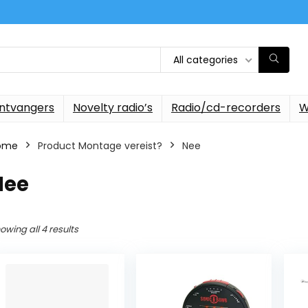
All categories
ontvangers
Novelty radio’s
Radio/cd-recorders
W
ome
Product Montage vereist?
‎Nee
Nee
owing all 4 results