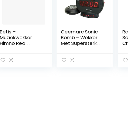
Betis –
Geemarc Sonic
Ra
Muziekwekker
Bomb – Wekker
So
Himno Real
Met Supersterk
C
Madrid
Alarm, Trilkussen
A
elektronica/com
en Sluimerfunctie
A
municatie jeugd,
– Voor
We
kleur (blauw),
Slechthorenden
E
enkele DM-12-RM
en Zware Slapers
Re
– Versie NL
Za
Po
Ch