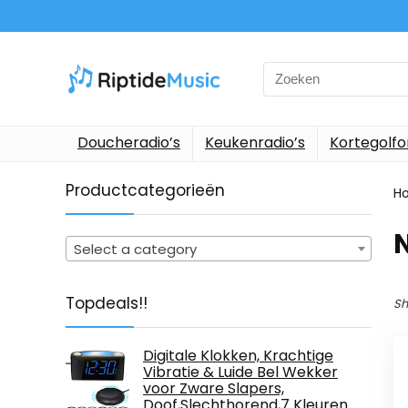
Search
for:
Doucheradio’s
Keukenradio’s
Kortegolf
Productcategorieën
H
‎
Select a category
Topdeals!!
Sh
Digitale Klokken, Krachtige
Vibratie & Luide Bel Wekker
voor Zware Slapers,
Doof,Slechthorend,7 Kleuren