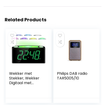
Related Products
Wekker met
Philips DAB radio
Stekker, Wekker
TAR5005/10
Digitaal met
Licht&Oplader,
Alarmklok
-7”Groot Display
Verstelbare