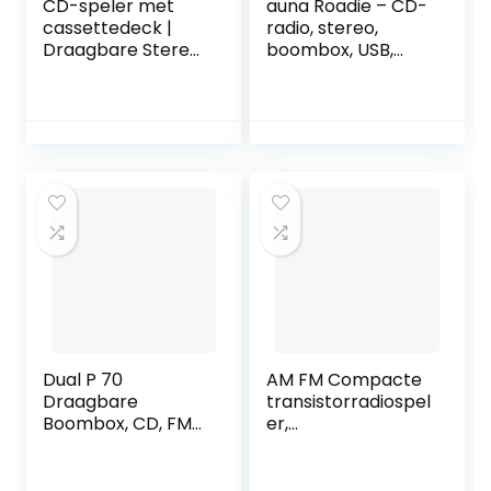
CD-speler met
auna Roadie – CD-
cassettedeck |
radio, stereo,
Draagbare Stereo
boombox, USB,
Radio | Kinderradio
MP3, FM-
| Stereo Radio |
radiotuner,
USB | CD/MP3-
Bluetooth 2.1, LED-
speler | Radio |
verlichting, 2 x 1,5
Hoofdtelefoonaan
W RMS-voeding,
sluiting | Aux in |
netvoeding en
LCD-display |
batterijvoeding, wit
(Deep Ocean
Blue)
Dual P 70
AM FM Compacte
Draagbare
transistorradiospel
Boombox, CD, FM-
er,
Radio,
multifunctionele
Cassetteplayer,
Mini Pocket AM/FM
Aux-Ingang,
BC-R119 Radio