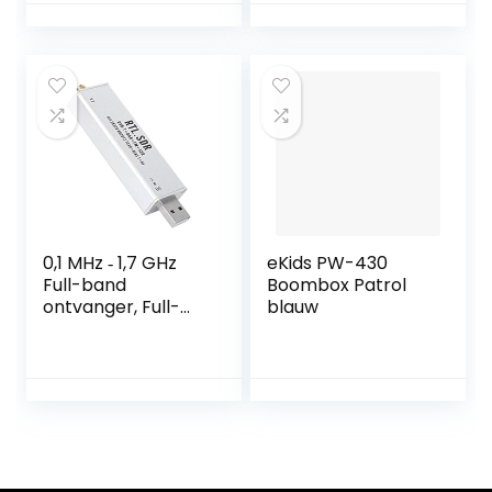
Net/Batterijvoedin
Luidspreker
g, Blauw
Ontvanger
Telescopische
antenne Mini
Pocket Radio voor
wandelen, joggen
en kamperen
0,1 MHz ‑ 1,7 GHz
eKids PW-430
Full-band
Boombox Patrol
ontvanger, Full-
blauw
band tuner RTL ‑
SDR
Radiocommunicati
esysteem voor
FM-radio,
Intercom Talk,
Luchtvaartband