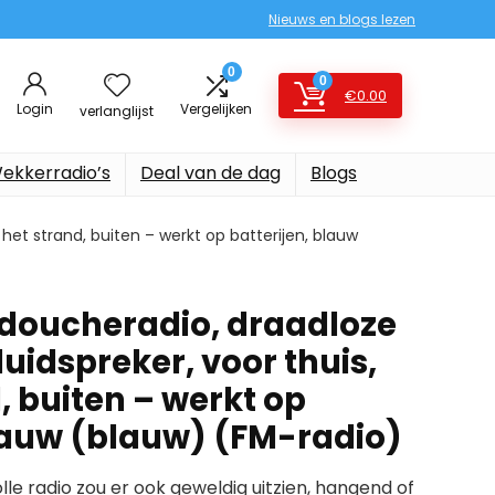
Nieuws en blogs lezen
0
0
€
0.00
Login
Vergelijken
verlanglijst
ekkerradio’s
Deal van de dag
Blogs
het strand, buiten – werkt op batterijen, blauw
doucheradio, draadloze
uidspreker, voor thuis,
, buiten – werkt op
blauw (blauw) (FM-radio)
lle radio zou er ook geweldig uitzien, hangend of