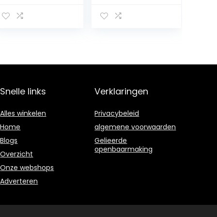
draagbare
radio (FM, DAB
douche
digitale radio,
draadloze
geïntegreerde
douche,Waterdi
accu, Bluetooth,
cht met
waterdicht
Lcd,Radio,Crysta
conform IPX5,
l
wekker,
Sound,Compati
favorietenopsla
bel met
g,
Snelle links
Verklaringen
hoofdtelefoona
ansluiting) grijs
Alles winkelen
Privacybeleid
Home
algemene voorwaarden
Blogs
Gelieerde
openbaarmaking
Overzicht
Onze webshops
Adverteren