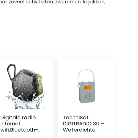
oor zoveel activiteiten: zwemmen, kajakken,
Digitale radio
TechniSat
internet
DIGITRADIO 30 –
wifi,Bluetooth-
Waterdichte
luidsprekers
DAB+ douche-