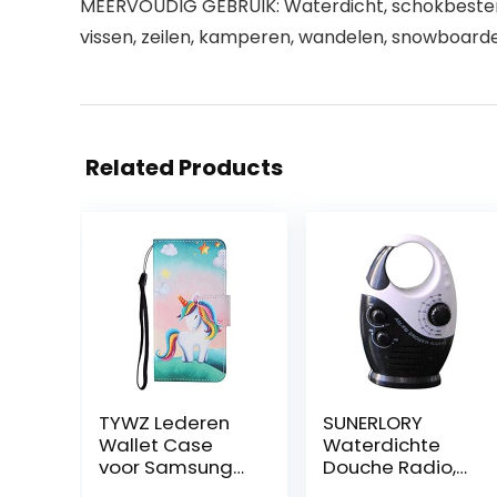
MEERVOUDIG GEBRUIK: Waterdicht, schokbestendig
vissen, zeilen, kamperen, wandelen, snowboarden
Related Products
TYWZ Lederen
SUNERLORY
Wallet Case
Waterdichte
voor Samsung
Douche Radio,
Galaxy A71, Flip
Draagbare Mini