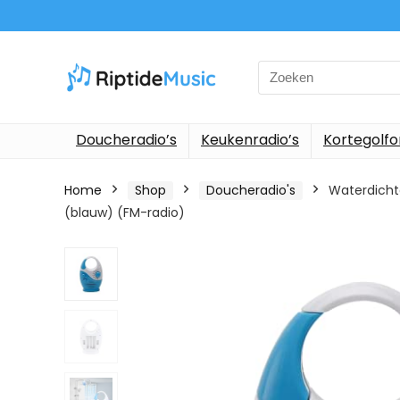
Search
for:
Doucheradio’s
Keukenradio’s
Kortegolf
Home
Shop
Doucheradio's
Waterdichte
(blauw) (FM-radio)