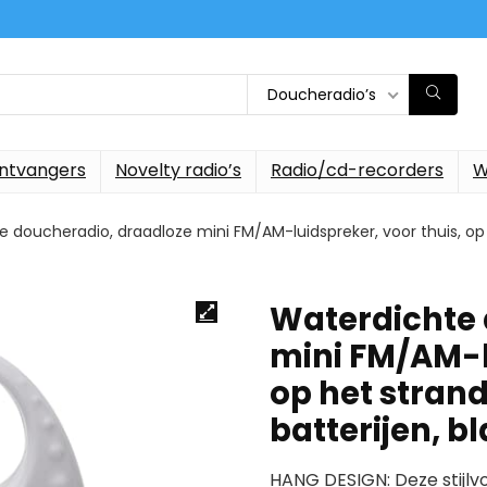
Doucheradio’s
ontvangers
Novelty radio’s
Radio/cd-recorders
W
 doucheradio, draadloze mini FM/AM-luidspreker, voor thuis, op 
Waterdichte 
mini FM/AM-l
op het strand
batterijen, 
HANG DESIGN: Deze stijlvo