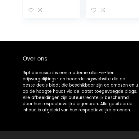
Cover met
AM FM Douche
Patroon
Radio
Kichstand
Verstelbare
Kaarthouder
Volume Radio
Slot Bookstyle
met Top
Beschermende
Handgreep,
Bumper voor
Geschikt voor
Meisjes Jongens
Douche/Nachtst
Heren-Paard
and/Garage,
Over ons
enz
Riptidemusic.nl is een moderne alles-in-één
prijsvergelijkings- en beoordelingswebsite die de
beste deals biedt die beschikbaar zijn op amazon en u
op de hoogte houdt via de laatst toegevoegde blogs.
Alle afbeeldingen zijn auteursrechtelijk beschermd
door hun respectievelijke eigenaren. Alle geciteerde
inhoud is afgeleid van hun respectievelijke bronnen.