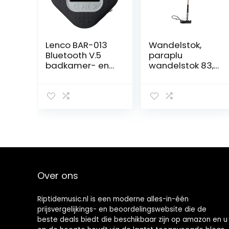
Lenco BAR-013
Wandelstok,
Bluetooth V.5
paraplu
badkamer- en
wandelstok 83,5
keukenradio,
cm / 32,9 inch
IPX4, douche-
USB-
radio,
oplaadalarm
bluetoothluidspr
voor
eker, timer,
ouderlingen(Zilv
handsfree-
er)
functie, zuignap,
FM 3 Watt RMS
1000 mAh li-ion-
accu, geschikt
Over ons
voor buiten,
zwart
Riptidemusic.nl is een moderne alles-in-één
prijsvergelijkings- en beoordelingswebsite die de
beste deals biedt die beschikbaar zijn op amazon en u