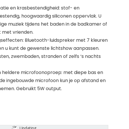
catie en krasbestendigheid: stof- en
stendig, hoogwaardig siliconen oppervlak. U
ige muziek tijdens het baden in de badkamer of
 met vrienden.
gseffecten: Bluetooth-luidspreker met 7 kleuren
 en u kunt de gewenste lichtshow aanpassen.
sten, zwembaden, stranden of zelfs ‘s nachts
n heldere microfoonoproep: met diepe bas en
 de ingebouwde microfoon kun je op afstand en
nemen. Gebruikt 5W output.
Updating...