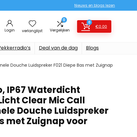
Nieuws en blogs lezen
0
0
€
0.00
Login
Vergelijken
verlanglijst
ekkerradio’s
Deal van de dag
Blogs
ionele Douche Luidspreker F021 Diepe Bas met Zuignap
, IP67 Waterdicht
icht Clear Mic Call
nele Douche Luidspreker
as met Zuignap voor