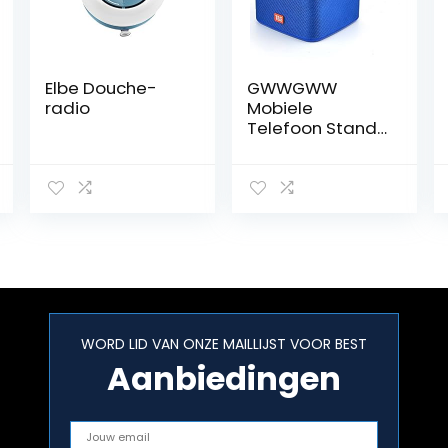
Elbe Douche-
GWWGWW
radio
Mobiele
Telefoon Stand
Met Draadloze
Bluetooth
Speaker
Subwoofer
Radio U Disk Gift
Voor Thuis En
Buiten Met
Bluetooth
Speaker Voor
Bureau
WORD LID VAN ONZE MAILLIJST VOOR BEST
Compatibel
Aanbiedingen