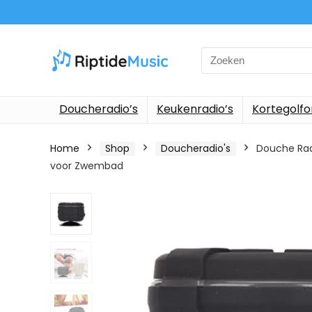
Search
for:
Doucheradio’s
Keukenradio’s
Kortegolf
Home
Shop
Doucheradio's
Douche Radi
voor Zwembad