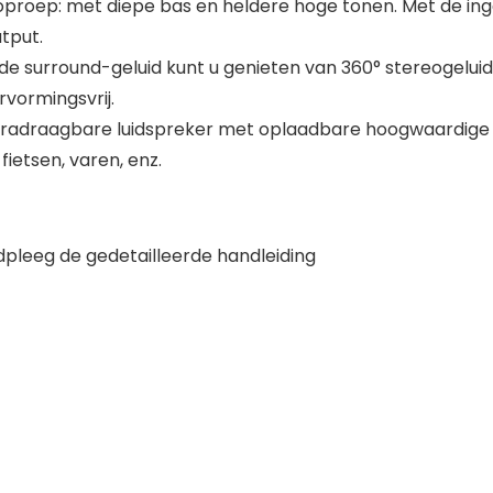
noproep: met diepe bas en heldere hoge tonen. Met de in
tput.
nde surround-geluid kunt u genieten van 360° stereogelui
rvormingsvrij.
radraagbare luidspreker met oplaadbare hoogwaardige lith
ietsen, varen, enz.
adpleeg de gedetailleerde handleiding