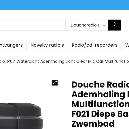
Doucheradio’s
ontvangers
Novelty radio’s
Radio/cd-recorders
W
o, IP67 Waterdicht Ademhaling Licht Clear Mic Call Multifunct
Douche Radio
Ademhaling L
Multifunctio
F021 Diepe B
Zwembad