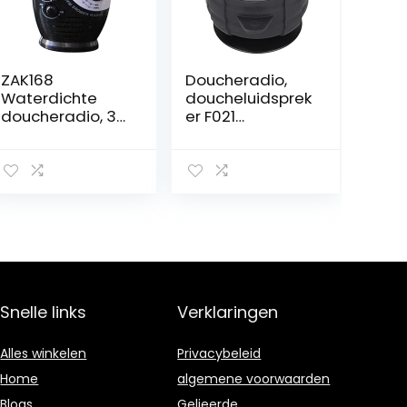
ZAK168
Doucheradio,
Waterdichte
doucheluidsprek
doucheradio, 3
er F021
V, 0,5 W, douche
multifunctioneel
met instelbaar
voor badkamer
volume, AM-FM-
toetsluidspreker,
badkamerdouc
heluidspreker,
draadloze radio
met handgreep
aan de
bovenkant
Snelle links
Verklaringen
Alles winkelen
Privacybeleid
Home
algemene voorwaarden
Blogs
Gelieerde