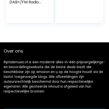
DAB+/FM Radio
(Bluetooth, Dubbel
alarm, Sleeptimer,
Automatische
Tijdsynchronisatie,
Batterij als Back-
up, Draadloze
Telefoonopladere)
Over ons
Riptidemusic.nl is een moderne alles-in-één prijsvergelijkings-
en beoordelingswebsite die de beste deals biedt die
beschikbaar zijn op amazon en u op de hoogte houdt via de
laatst toegevoegde blogs. Alle afbeeldingen zijn
auteursrechtelijk beschermd door hun respectievelijke
eigenaren. Alle geciteerde inhoud is afgeleid van hun
respectievelijke bronnen.