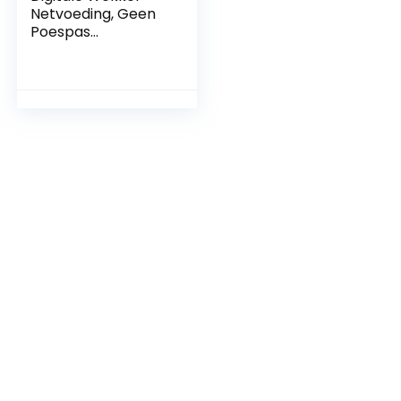
Netvoeding, Geen
Poespas
Eenvoudige
Bediening, Wekker,
12 en 24u, Groot
Nachtlampje,
Alarm, Snooze,
Niet-tikkend,
Aanpasbare
Helderheidsdimmer
, Grote Rode Cijfers,
Zwart