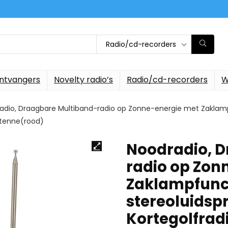
Radio/cd-recorders
ontvangers
Novelty radio’s
Radio/cd-recorders
W
adio, Draagbare Multiband-radio op Zonne-energie met Zaklam
ntenne(rood)
Noodradio, 
radio op Zon
Zaklampfunc
stereoluids
Kortegolfrad