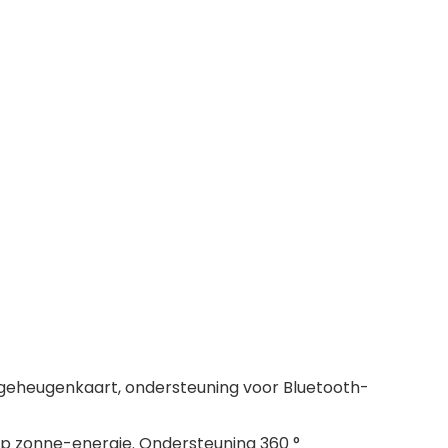
geheugenkaart, ondersteuning voor Bluetooth-
p zonne-energie. Ondersteuning 360 °