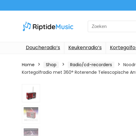
Search
for:
Doucheradio’s
Keukenradio’s
Kortegolf
Home
Shop
Radio/cd-recorders
Noodr
Kortegolfradio met 360° Roterende Telescopische A