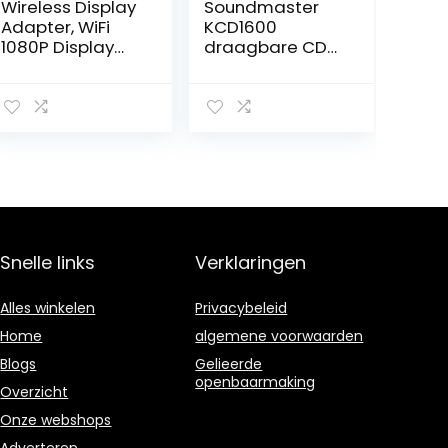
Wireless Display
Soundmaster
Adapter, WiFi
KCD1600
1080P Display
draagbare CD-
Dongle HDMI-
radio, roze
scherm
Draadloze WiFi-
adapter
Miracast
Mirroring Screen
voor Airplay
Miracast DLNA
Snelle links
Verklaringen
Alles winkelen
Privacybeleid
Home
algemene voorwaarden
Blogs
Gelieerde
openbaarmaking
Overzicht
Onze webshops