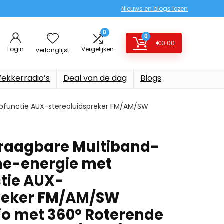
Nieuws en blogs lezen
0
0
€
0.00
Login
Vergelijken
verlanglijst
ekkerradio’s
Deal van de dag
Blogs
pfunctie AUX-stereoluidspreker FM/AM/SW
Draagbare Multiband-
ne-energie met
tie AUX-
preker FM/AM/SW
io met 360° Roterende