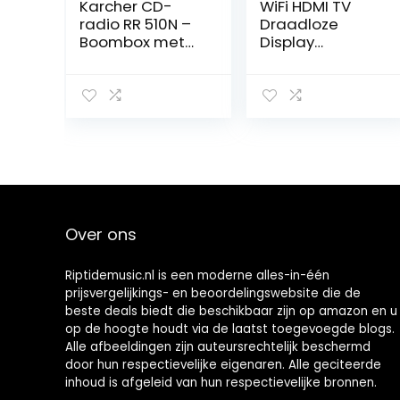
Karcher CD-
WiFi HDMI TV
radio RR 510N –
Draadloze
Boombox met
Display
cd-speler, FM-
Ontvanger
radio,
Dongle Adapter
cassettespeler,
Ondersteuning
MP3-speler via
voor Airplay
CD of USB, zilver
Miracast DLNA,
HD WiFi
Draadloze
Display
Ontvanger WiFi
Display Dongle
Over ons
HDMI Draadloze
Display Adapter
Riptidemusic.nl is een moderne alles-in-één
prijsvergelijkings- en beoordelingswebsite die de
beste deals biedt die beschikbaar zijn op amazon en u
op de hoogte houdt via de laatst toegevoegde blogs.
Alle afbeeldingen zijn auteursrechtelijk beschermd
door hun respectievelijke eigenaren. Alle geciteerde
inhoud is afgeleid van hun respectievelijke bronnen.