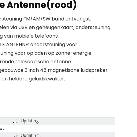
he Antenne(rood)
rsteuning FM/AM/SW band ontvangst.
elen via USB en geheugenkaart, ondersteuning
g van mobiele telefoons.
LE ANTENNE: ondersteuning voor
euning voor opladen op zonne-energie.
erende telescopische antenne.
ebouwde 3 inch 45 magnetische luidspreker
 en heldere geluidskwaliteit.
Updating...
Updating...