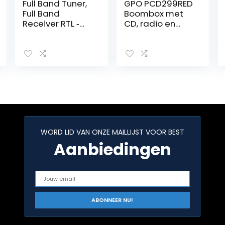
Full Band Tuner,
GPO PCD299RED
Full Band
Boombox met
Receiver RTL ‑
CD, radio en
SDR
cassette in
Radiocommunic
rood/zilver
atiesysteem 0,1
MHz ‑ 1,7 GHz
voor XP / Win10 /
Android
WORD LID VAN ONZE MAILLIJST VOOR BEST
Aanbiedingen