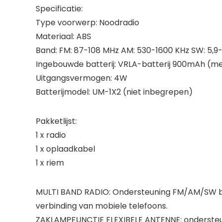
Specificatie:
Type voorwerp: Noodradio
Materiaal: ABS
Band: FM: 87-108 MHz AM: 530-1600 KHz SW: 5,9
Ingebouwde batterij: VRLA-batterij 900mAh (m
Uitgangsvermogen: 4W
Batterijmodel: UM-1X2 (niet inbegrepen)
Pakketlijst:
1 x radio
1 x oplaadkabel
1 x riem
MULTI BAND RADIO: Ondersteuning FM/AM/SW ban
verbinding van mobiele telefoons.
ZAKLAMPFUNCTIE FLEXIBELE ANTENNE: ondersteun