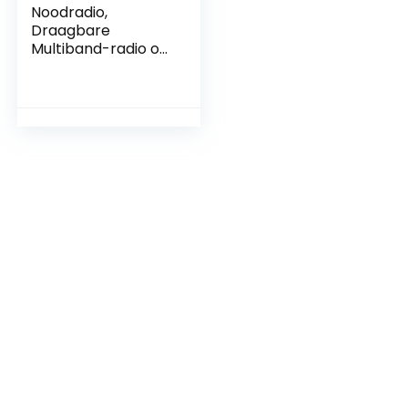
Noodradio,
Draagbare
Multiband-radio op
Zonne-energie met
Zaklampfunctie
AUX-
stereoluidspreker
FM/AM/SW
Kortegolfradio met
360° Roterende
Telescopische
Antenne(rood)