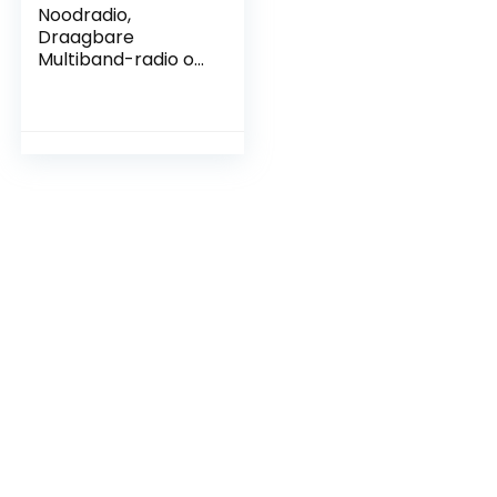
Noodradio,
Draagbare
Multiband-radio op
Zonne-energie met
Zaklampfunctie
AUX-
stereoluidspreker
FM/AM/SW
Kortegolfradio met
360° Roterende
Telescopische
Antenne(rood)