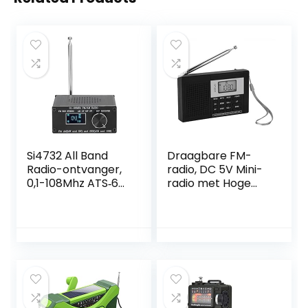
Si4732 All Band
Draagbare FM-
Radio-ontvanger,
radio, DC 5V Mini-
0,1-108Mhz ATS‑60
radio met Hoge
SSB AM FM-radio-
Gevoeligheid met
ontvanger
LED-display FM-
Draagbare
kortegolfradio’s
Handheld Full Band
voor Thuis Buiten
Radio-ontvanger
Noodgevallen
met 22
Ouderen
Frequentieband