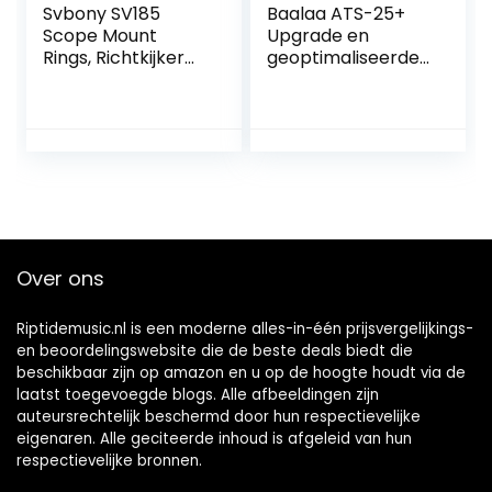
Svbony SV185
Baalaa ATS-25+
Scope Mount
Upgrade en
Rings, Richtkijker
geoptimaliseerde
Mounts 20-22mm,
versie
10mm Hoogte
Touchscreen
Aluminium
Si4732 Full Band
Picatinny Weaver
Radio Receiver FM
Scope Mount Voor
LW (MW en SW) en
Outdoor
SSB
Sportactiviteiten
Over ons
Riptidemusic.nl is een moderne alles-in-één prijsvergelijkings-
en beoordelingswebsite die de beste deals biedt die
beschikbaar zijn op amazon en u op de hoogte houdt via de
laatst toegevoegde blogs. Alle afbeeldingen zijn
auteursrechtelijk beschermd door hun respectievelijke
eigenaren. Alle geciteerde inhoud is afgeleid van hun
respectievelijke bronnen.