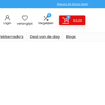
Nieuws en blogs lezen
0
0
€
0.00
Login
Vergelijken
verlanglijst
ekkerradio’s
Deal van de dag
Blogs