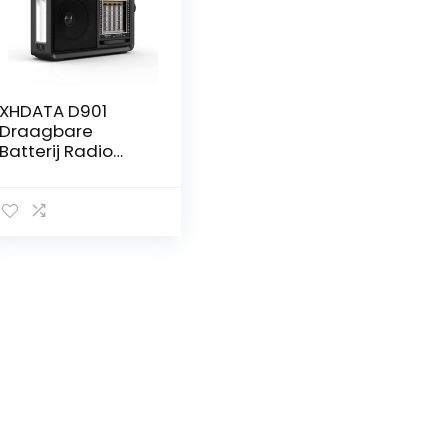
XHDATA D901
Draagbare
Batterij Radio
Retro met
Bluetooth
luidspreker/zakla
mp SW FM AM
Vintage Radio
Ondersteunt TF-
kaart AUX USB
MP3-speler Zwart