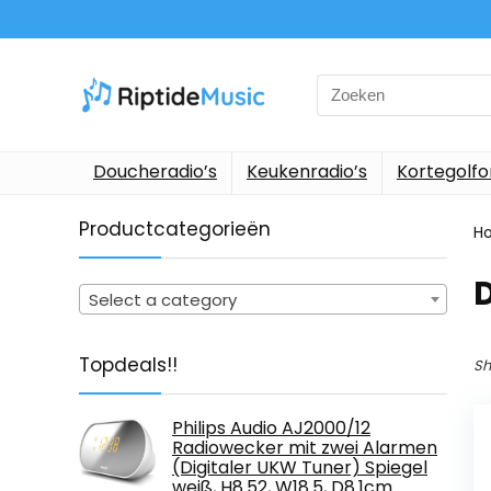
Search
for:
Doucheradio’s
Keukenradio’s
Kortegolf
Productcategorieën
H
‎
Select a category
Topdeals!!
Sh
Philips Audio AJ2000/12
Radiowecker mit zwei Alarmen
(Digitaler UKW Tuner) Spiegel
weiß, H8.52, W18.5, D8.1cm