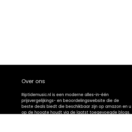
Over ons
Riptidemusic.nl is een moderne alles-in-één
prijsvergelijkings- en beoordelingswebsite die de
beste deals biedt die beschikbaar zijn op amazon en u
op de hoogte houdt via de laatst toegevoegde blogs.
Alle afbeeldingen zijn auteursrechtelijk beschermd
door hun respectievelijke eigenaren. Alle geciteerde
inhoud is afgeleid van hun respectievelijke bronnen.