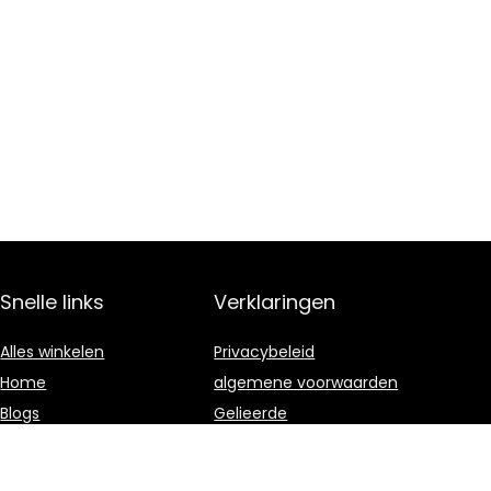
Snelle links
Verklaringen
Alles winkelen
Privacybeleid
Home
algemene voorwaarden
Blogs
Gelieerde
openbaarmaking
Overzicht
Onze webshops