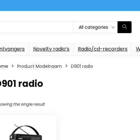
All categories
ontvangers
Novelty radio’s
Radio/cd-recorders
W
ome
Product Modelnaam
‎D901 radio
D901 radio
owing the single result