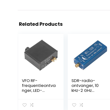
Related Products
VFO RF-
SDR-radio-
frequentieontva
ontvanger, 10
nger, LED-
kHz-2 GHz
scherm TYPE C
Radio-
Opladen 3.7V
ontvanger Hoge
1000mAh
gevoeligheid