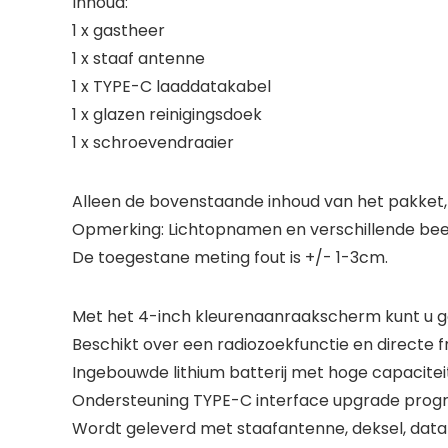
Inhoud:
1 x gastheer
1 x staaf antenne
1 x TYPE-C laaddatakabel
1 x glazen reinigingsdoek
1 x schroevendraaier
Alleen de bovenstaande inhoud van het pakket, 
Opmerking: Lichtopnamen en verschillende beel
De toegestane meting fout is +/- 1-3cm.
Met het 4-inch kleurenaanraakscherm kunt u ge
Beschikt over een radiozoekfunctie en directe
Ingebouwde lithium batterij met hoge capaciteit
Ondersteuning TYPE-C interface upgrade progr
Wordt geleverd met staafantenne, deksel, data