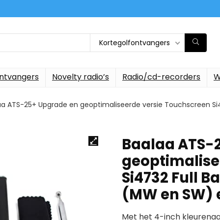
Kortegolfontvangers
ontvangers
Novelty radio’s
Radio/cd-recorders
W
aa ATS-25+ Upgrade en geoptimaliseerde versie Touchscreen Si
Baalaa ATS-
geoptimalise
Si4732 Full B
(MW en SW) 
Met het 4-inch kleurena