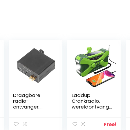
Draagbare
Laddup
radio-
Crankradio,
ontvanger,
wereldontvange
frequentie-
r,
ontvanger TYPE
noodweerradio,
C Opladen
draagbare
Free!