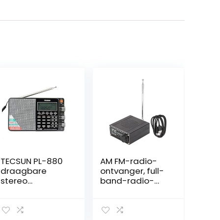
TECSUN PL-880
AM FM-radio-
draagbare
ontvanger, full-
stereo
band-radio-
breedbandradi
ontvanger (MW
o met
& SW) SSB (LSB &
LW/KW/MW SSB-
USB) scanner