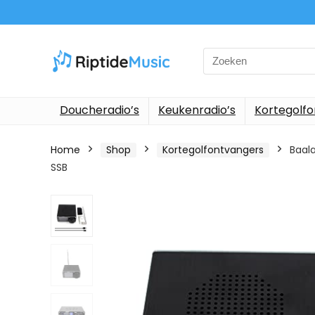
Search
for:
Doucheradio’s
Keukenradio’s
Kortegolf
Home
Shop
Kortegolfontvangers
Baal
SSB