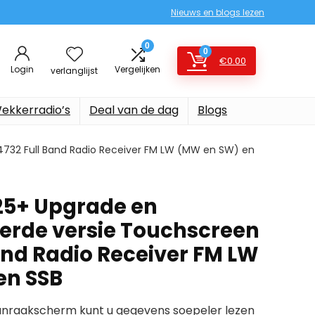
Nieuws en blogs lezen
0
0
€
0.00
Login
Vergelijken
verlanglijst
ekkerradio’s
Deal van de dag
Blogs
4732 Full Band Radio Receiver FM LW (MW en SW) en
25+ Upgrade en
erde versie Touchscreen
and Radio Receiver FM LW
en SSB
anraakscherm kunt u gegevens soepeler lezen