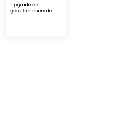
Upgrade en
geoptimaliseerde
versie Touchscreen
Si4732 Full Band
Radio Receiver FM
LW (MW en SW) en
SSB