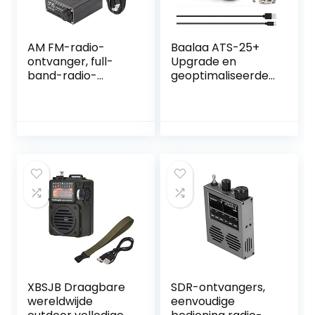
AM FM-radio-
Baalaa ATS-25+
ontvanger, full-
Upgrade en
band-radio-
geoptimaliseerde
ontvanger (MW &
versie
SW) SSB (LSB &
Touchscreen
USB) scanner
Si4732 Full Band
draagbare radio
Radio Receiver FM
LW (MW en SW) en
SSB
XBSJB Draagbare
SDR-ontvangers,
wereldwijde
eenvoudige