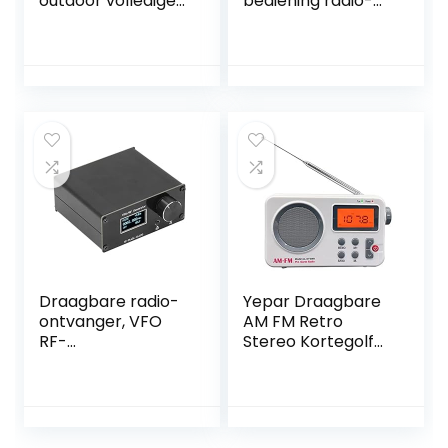
outdoor volledige
bediening radio-
frequentie radio,
ontvanger Hoge
FM, medium golf,
gevoeligheid
korte golf, WB
300mA met
volledige
touchscreen voor
frequentie
opnamestudio
draadloze
voor thuisbioscoop
ontvangen
multifunctionele
Bluetooth
waterdichte
muziekspeler, TF-
kaart timing
shutdown beugel
Draagbare radio-
Yepar Draagbare
ontvanger, VFO
AM FM Retro
RF-
Stereo Kortegolf
frequentieontvang
Radio met LCD
er 4 niveaus
Scherm,
instelbaar TYPE C
Oortelefoon Jack,
opladen voor
Zware Bas, Digitale
signaaloverdracht
Wekker voor Thuis