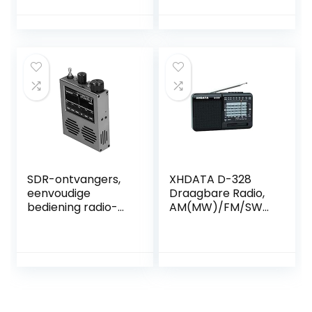
(64-108 MHz)
HF UHF VHF FM AM
SDR-ontvangers,
XHDATA D-328
eenvoudige
Draagbare Radio,
bediening radio-
AM(MW)/FM/SW
ontvanger Hoge
Kleine Batterij
gevoeligheid
Radio, MP3 speler,
300mA met
Mini Pocket
touchscreen voor
Transistor Radio
opnamestudio
met oplaadbare
voor thuisbioscoop
batterij(BL5C)