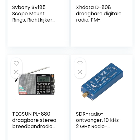
Svbony SV185
Xhdata D-808
Scope Mount
draagbare digitale
Rings, Richtkijker
radio, FM-
Mounts 20-22mm,
stereo/KW/MW/L
10mm Hoogte
W SSB RDS Air
Aluminium
Band Multiband
Picatinny Weaver
radio, luidspreker
Scope Mount Voor
met lcd-display,
Outdoor
wekker, externe
Sportactiviteiten
antenne en 2000
mAh oplaadbare
batterij (grijs)
TECSUN PL-880
SDR-radio-
draagbare stereo
ontvanger, 10 kHz-
breedbandradio
2 GHz Radio-
met LW/KW/MW
ontvanger Hoge
SSB-PLL-modi FM
gevoeligheid voor