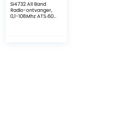
Si4732 All Band
Radio-ontvanger,
0,1-108Mhz ATS‑60
SSB AM FM-radio-
ontvanger
Draagbare
Handheld Full Band
Radio-ontvanger
met 22
Frequentieband