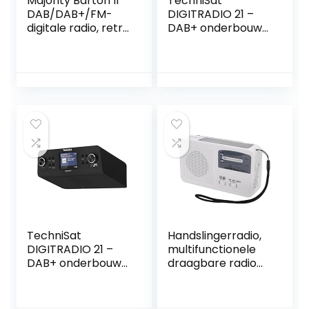
Majority Barton II
TechniSat
DAB/DAB+/FM-
DIGITRADIO 21 –
digitale radio, retro
DAB+ onderbouw-
radio, dubbele
keukenradio
wekker,
(DAB+, FM, 2,8 inch
wekkerinstellingen,
kleurendisplay,
sluimerfunctie en
favoriete
slaaptimer,
geheugen, wekker,
hoofdtelefoonaan
hoofdtelefoonaan
sluiting
sluiting) wit
TechniSat
Handslingerradio,
DIGITRADIO 21 –
multifunctionele
DAB+ onderbouw-
draagbare radio
keukenradio
ABS Efficiënte 500
(DAB+, FM, 2,8 inch
mAh batterij LED-
kleurendisplay,
lamp voor buiten