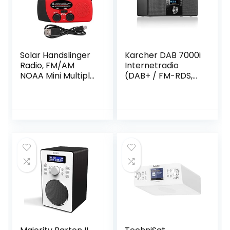
Solar Handslinger
Karcher DAB 7000i
Radio, FM/AM
Internetradio
NOAA Mini Multiple
(DAB+ / FM-RDS,
Waveband
WLAN & Bluetooth,
Receiver Radio,
USB-aansluiting,
1000 MAH Batterij
AUX-IN, wekker
360 Graden
met dual-alarm)
Trekstang
zwart
Antenne Radio
Draagbaar met
NOAA Functie