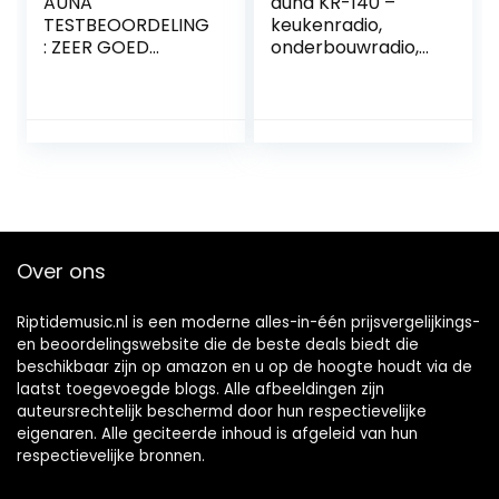
AUNA
auna KR-140 –
TESTBEOORDELING
keukenradio,
: ZEER GOED
onderbouwradio,
Connect
VHF PLL-
Soundchef –
radiotuner, 4.1
onderbouwradio,
Bluetooth, 40
keukenradio,
voorkeurzenders,
onderbouw
LED-
digitale radio,
werkbladverlichtin
DAB+, VHF, 2 x 3
g, waterafstotend
boxen, WLAN, 10
touchscreen,
voorkeurzenders,
dubbel alarm,
Over ons
afstandsbediening,
zilver
wit
Riptidemusic.nl is een moderne alles-in-één prijsvergelijkings-
en beoordelingswebsite die de beste deals biedt die
beschikbaar zijn op amazon en u op de hoogte houdt via de
laatst toegevoegde blogs. Alle afbeeldingen zijn
auteursrechtelijk beschermd door hun respectievelijke
eigenaren. Alle geciteerde inhoud is afgeleid van hun
respectievelijke bronnen.