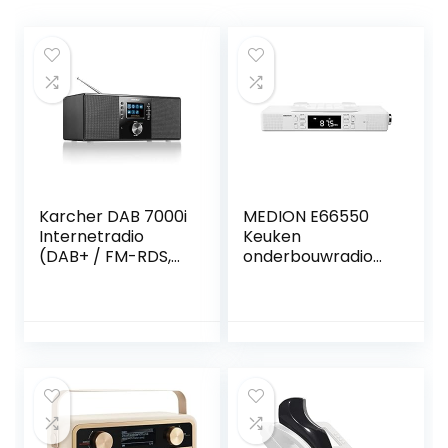
Karcher DAB 7000i
MEDION E66550
Internetradio
Keuken
(DAB+ / FM-RDS,
onderbouwradio
WLAN & Bluetooth,
met Bluetooth-
USB-aansluiting,
functie (PLL FM-
AUX-IN, wekker
radio, handsfree-
met dual-alarm)
functie, 2 x 2,7 W
zwart
RMS, timerfunctie,
LED-display) wit