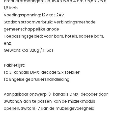
Productafmetingen: Ca. 16,4 x 6,5 x 4 cm / 6,5 x 2,6 x
1,6 inch
Voedingsspanning: 12V tot 24V
Statisch stroomverbruik: Verbindingsmethode:
gemeenschappelijke anode
Toepassingsgebied: voor bars, hotels, sobere bars,
enz.
Gewicht: Ca. 326g / 11.5oz
Pakketlijst:
1 x 3-kanaals DMX-decoder2 x stekker
1 x Engelse gebruikershandleiding
Aanpasbaar ontwerp: 3-kanaals DMX-decoder door
Switch8,9 aan te passen, kan de muziekmodus
openen, Switch1-7 kan de muziekgevoeligheid