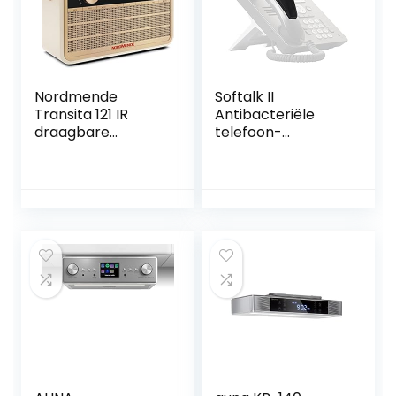
Nordmende
Softalk II
Transita 121 IR
Antibacteriële
draagbare
telefoon-
internetradio
schoudersteun,
(DAB+ radio, FM,
vaste
Bluetooth, WLAN,
telefoonaccessoir
24 uur batterij,
e voor kantoor
wekker,
met antislip Ergo-
slaaptimer,
Grip kussen en
hoofdtelefoonaan
zelfklevende
sluiting, 5 W mono-
tape-bevestiging,
luidspreker) beige
houtskool