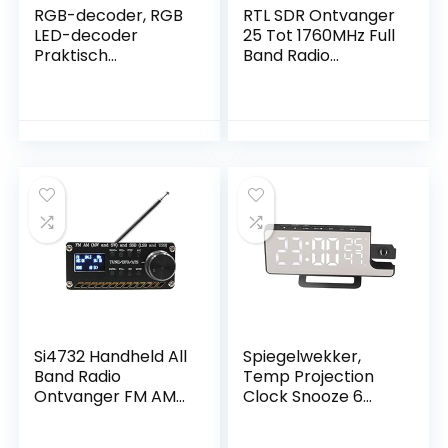
RGB-decoder, RGB
RTL SDR Ontvanger
LED-decoder
25 Tot 1760MHz Full
Praktisch
Band Radio
Duurzaam voor
Ontvanger
Sobere Bar voor
RTL2832U R820T2
Bars voor
Software Defined
Hotels(8A per
Radio Scanner
enkele reis)
Radio Ontvanger
Board
Si4732 Handheld All
Spiegelwekker,
Band Radio
Temp Projection
Ontvanger FM AM
Clock Snooze 6
(MW&SW) SSB
Brightness with
Wereld Band
Radio for Office for