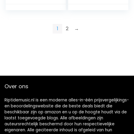
Ontvanger
Home
Ingebouwde
Batterij
1
2
→
Over ons
Riptidemusic.nl is een moderne alles-in-één prijsvergelijkings-
en beoordelingswebsite die de beste deals biedt die
beschikbaar zijn op amazon en u op de hoogte houdt via de
laatst toegevoegde blogs. Alle afbeeldingen zijn
auteursrechtelijk beschermd door hun respectievelijke
eigenaren. Alle geciteerde inhoud is afgeleid van hun