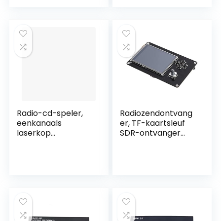
DMX-decoder voor
Kantoor
sobere bar voor
hotels voor
bars(4A per enkele
reis)
Radio-cd-speler,
Radiozendontvang
eenkanaals
er, TF-kaartsleuf
laserkop
SDR-ontvanger
Professionele
voor
eenvoudige
signaalontvangst(
bediening
Met bijpassende
Compacte
batterij)
structuur voor
muziekliefhebbers