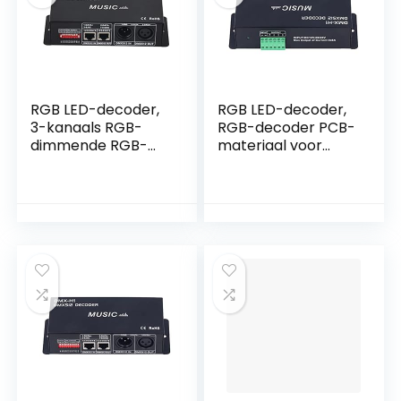
RGB LED-decoder,
RGB LED-decoder,
3-kanaals RGB-
RGB-decoder PCB-
dimmende RGB-
materiaal voor
decoder voor bars
sobere bar voor
voor hotels voor
hotels voor
sobere bar(4A per
bars(4A per enkele
enkele reis)
reis)