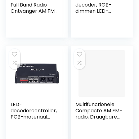
Full Band Radio
decoder, RGB-
Ontvanger AM FM
dimmen LED-
CW DSB LSB USB
decodercontroller
Ontvanger Kit met
Ijzermateriaal
Signaal Antenne
Verstelbaar
voor FM Radio
ontwerp PCB-
Intercom
materiaal voor
Gesprekken
sobere bar voor
hotels voor
bars(4A per enkele
reis)
LED-
Multifunctionele
decodercontroller,
Compacte AM FM-
PCB-materiaal
radio, Draagbare
Ijzermateriaal 3-
Miniradio voor
kanaals RGB-
Buiten Binnenshuis
dimmen 3-kanaals
Huishoudelijk