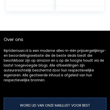
Radiocommunicati
MP3-speler via CD
esysteem voor
of USB, zilver
FM-radio,
Intercom Talk,
Luchtvaartband
Over ons
Riptidemusic.nl is een moderne alles-in-één prijsvergelijkings-
en beoordelingswebsite die de beste deals biedt die
beschikbaar zijn op amazon en u op de hoogte houdt via de
laatst toegevoegde blogs. Alle afbeeldingen zijn
auteursrechtelijk beschermd door hun respectievelijke
eigenaren. Alle geciteerde inhoud is afgeleid van hun
respectievelijke bronnen.
WORD LID VAN ONZE MAILLIJST VOOR BEST