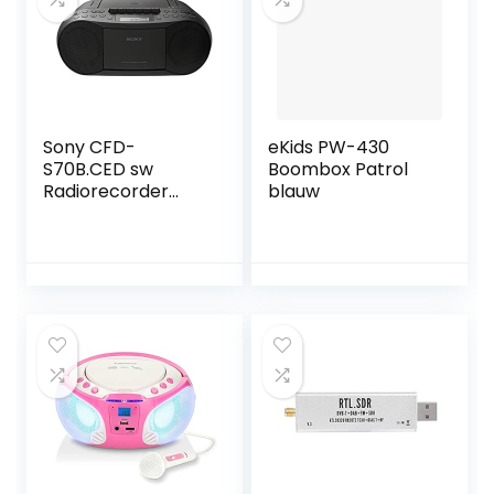
Sony CFD-
eKids PW-430
S70B.CED sw
Boombox Patrol
Radiorecorder
blauw
Kassetten CD MP3
Boombox