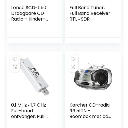
Lenco SCD-650
Full Band Tuner,
Draagbare CD-
Full Band Receiver
Radio – Kinder-
RTL ‑ SDR
Boombox – USB &
Radiocommunicati
Microfoon – 6
esysteem 0,1 MHz ‑
Watt Boombox –
1,7 GHz voor XP /
USB Playback –
Win10 / Android
AUX – FM Radio –
Roze
0,1 MHz ‑ 1,7 GHz
Karcher CD-radio
Full-band
RR 510N –
ontvanger, Full-
Boombox met cd-
band tuner RTL ‑
speler, FM-radio,
SDR
cassettespeler,