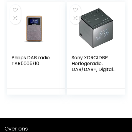
snooze-functie,
Kinderwekker voor
dimbaar LCD-
in de Slaapkamer,
display, USB-
USB Aansluiting, 2
laadfunctie) rood
Wekinstellingen,
Groot LED Scherm,
3
Helderheidniveaus,
Snooze, 12/24H
Philips DAB radio
Sony XDRC1DBP
TAR5005/10
Horlogeradio,
DAB/DAB+, Digitale
Radio-Ontvangst,
Grote Klok met
Helderheidsregelin
g, USB, Grijs
Over ons