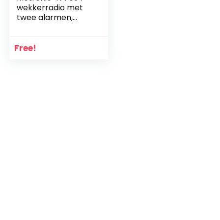
wekkerradio met
twee alarmen,
AM/FM, grijs/oranje
Free!