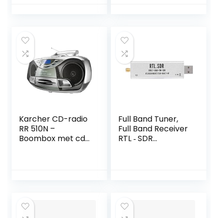
Werkt Roze
cassetterecorder,
kleur: metallic grijs
Karcher CD-radio
Full Band Tuner,
RR 510N –
Full Band Receiver
Boombox met cd-
RTL ‑ SDR
speler, FM-radio,
Radiocommunicati
cassettespeler,
esysteem 0,1 MHz ‑
MP3-speler via CD
1,7 GHz voor XP /
of USB, zilver
Win10 / Android