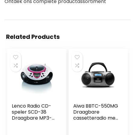
Ontdek ons complete productassortiment
Related Products
Lenco Radio CD-
Aiwa BBTC-550MG
speler SCD-38
Draagbare
Draagbare MP3-
cassetteradio met
radio USB FM-
CD, Bluetooth en
adapter Batterij
USB,