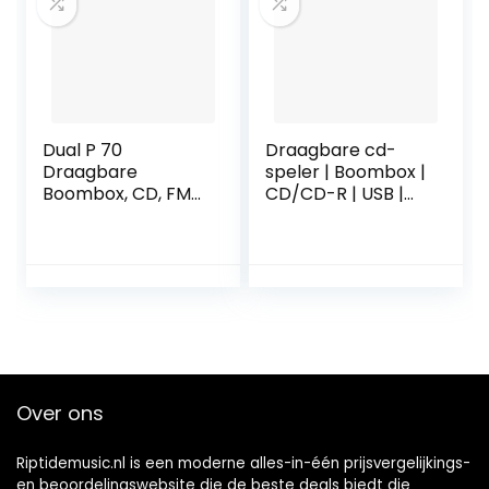
Dual P 70
Draagbare cd-
Draagbare
speler | Boombox |
Boombox, CD, FM-
CD/CD-R | USB |
Radio,
FM-radio | AUX-in |
Cassetteplayer,
hoofdtelefoonaan
Aux-Ingang,
sluiting | CD-speler
Net/Batterijvoedin
| kinderradio | CD-
g, Blauw
radio | stereo-
installatie |
compact systeem
(Loopy Purple)
Over ons
Riptidemusic.nl is een moderne alles-in-één prijsvergelijkings-
en beoordelingswebsite die de beste deals biedt die