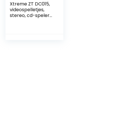
Xtreme ZT DC015,
videospelletjes,
stereo, cd-speler
met DAB-radio,
draagbaar, lcd-
display, MP3,
Boombox 33198,
zwart