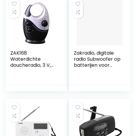
ZAK168
Zakradio, digitale
Waterdichte
radio Subwoofer op
doucheradio, 3 V,
batterijen voor
0,5 W, douche met
klassieke
instelbaar volume,
rockmuziek thuis
AM-FM-
toetsluidspreker,
badkamerdouchelu
idspreker,
draadloze radio
met handgreep
aan de bovenkant