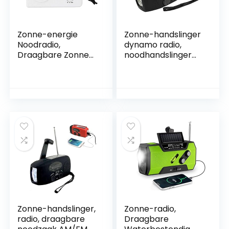
Zonne-energie
Zonne-handslinger
Noodradio,
dynamo radio,
Draagbare Zonne-
noodhandslinger
energie
radio, zonne-radi
Handslinger Nood-
powerbank
AM/FM-radio met
opwindradio’s met
LED-zaklamp,
LED-zaklamp,
Oplaadfunctie, Wit
batterijvermogen
300 mAh 3,6 V Ni-
MH (zwart)
Zonne-handslinger,
Zonne-radio,
radio, draagbare
Draagbare