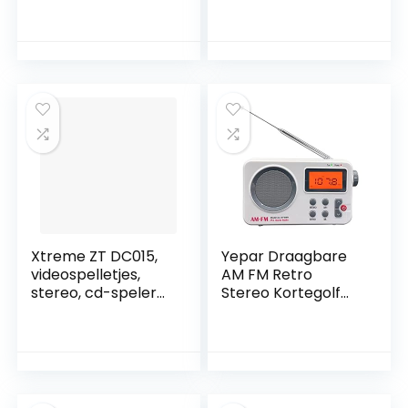
Transistor Radio
Bluetooth
AM FM SW Batterij
luidspreker/zaklam
Radio Retro
p SW FM AM
Ondersteunt TF-
Vintage Radio
kaart/USB/Bluetoo
Ondersteunt TF-
th Mp3-speler
kaart AUX USB
MP3-speler Zwart
Xtreme ZT DC015,
Yepar Draagbare
videospelletjes,
AM FM Retro
stereo, cd-speler
Stereo Kortegolf
met DAB-radio,
Radio met LCD
draagbaar, lcd-
Scherm,
display, MP3,
Oortelefoon Jack,
Boombox 33198,
Zware Bas, Digitale
zwart
Wekker voor Thuis