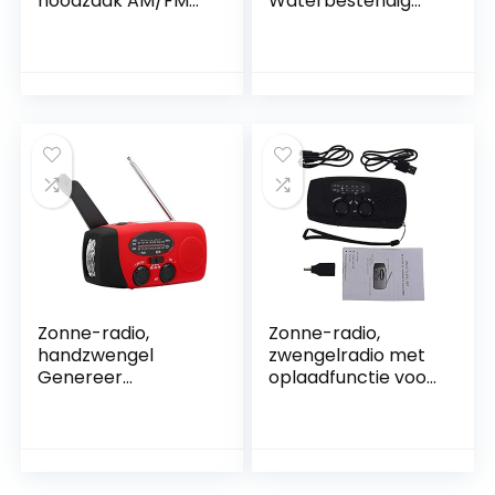
noodzaak AM/FM
Waterbestendig
met led-zaklamp,
Noodradio,
1000 mAh,
Multifunctioneel
energiebank,
Powerbank Met
multifunctionele
Zaklamp En USB-
dynamo-radio,
oplader Ontvang
weerradio voor
AM/FM/7 NOAA-
kamperen,
weerkanalen 4
wandelen, vissen in
Modi Opladen SOS-
de open lucht,
alarm Voor
zwart
Wandelen
Kamperen En
Buitengebruik
Zonne-radio,
Zonne-radio,
handzwengel
zwengelradio met
Genereer
oplaadfunctie voor
elektriciteit Zonne-
mobiele telefoon,
energie opladen
op zonne-energie,
LED-licht
draagbare
Rampenpreventie
noodradio,
Nood-AM/FM-radio
powerbank met