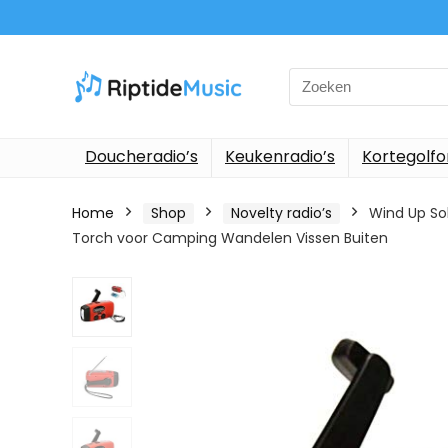
Search
for:
Doucheradio’s
Keukenradio’s
Kortegolf
Home
Shop
Novelty radio’s
Wind Up So
Torch voor Camping Wandelen Vissen Buiten