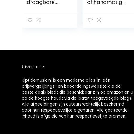
draagbare
of handmatig
zonne-radio,
opladen,
noodgevallen,
4000mAh
AM FM Dynoma
draagbaar,
radio met USB-
NOAA weer,
telefoon-
radio op zonne-
oplaadfunctie,
energie met 1W
led-zaklamp en
zaklamp,
4000 mAh
bewegingssens
oplaadbare
or, leeslamp,
batterij voor
SOS alarm voor
Over ons
outdoor
thuis en
camping, 2020
noodgevallen
nieuwste versie
Riptidemusic.nl is een moderne alles-in-één
prijsvergelijkings- en beoordelingswebsite die de
beste deals biedt die beschikbaar zijn op amazon en u
op de hoogte houdt via de laatst toegevoegde blogs.
Alle afbeeldingen zijn auteursrechtelijk beschermd
door hun respectievelijke eigenaren. Alle geciteerde
inhoud is afgeleid van hun respectievelijke bronnen.