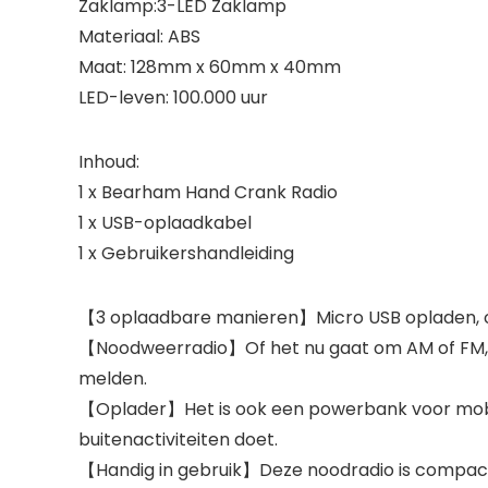
Zaklamp:3-LED Zaklamp
Materiaal: ABS
Maat: 128mm x 60mm x 40mm
LED-leven: 100.000 uur
Inhoud:
1 x Bearham Hand Crank Radio
1 x USB-oplaadkabel
1 x Gebruikershandleiding
【3 oplaadbare manieren】Micro USB opladen, op
【Noodweerradio】Of het nu gaat om AM of FM, 
melden.
【Oplader】Het is ook een powerbank voor mobiel
buitenactiviteiten doet.
【Handig in gebruik】Deze noodradio is compact