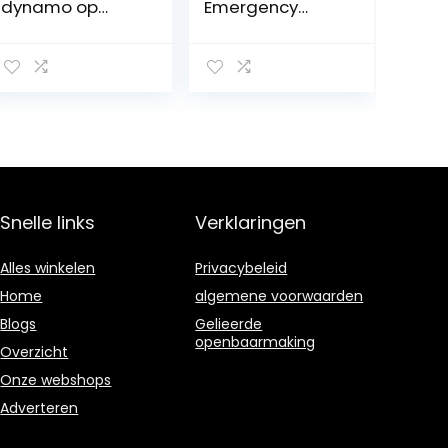
dynamo op
Emergency
zonne-energie
Hand Crank
voor
Radio met
uitzonderlijke
Telefoon
toestand
Oplader
A0798A
Draagbare
Weer Radio
AM/FM Zaklamp
SOS Alarm
Hoofdtelefoon
Jack Groot Lcd-
Snelle links
Verklaringen
scherm voor
Outdoor
Camping
Alles winkelen
Privacybeleid
Survival
Home
algemene voorwaarden
Blogs
Gelieerde
openbaarmaking
Overzicht
Onze webshops
Adverteren