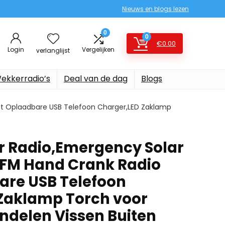
Nieuws en blogs lezen
0
0
€
0.00
Login
Vergelijken
verlanglijst
ekkerradio’s
Deal van de dag
Blogs
t Oplaadbare USB Telefoon Charger,LED Zaklamp
r Radio,Emergency Solar
FM Hand Crank Radio
are USB Telefoon
Zaklamp Torch voor
delen Vissen Buiten