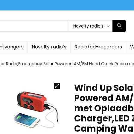
Novelty radio’s
ontvangers
Novelty radio’s
Radio/cd-recorders
W
lar Radio,Emergency Solar Powered AM/FM Hand Crank Radio me
Wind Up Sola
Powered AM/
met Oplaadb
Charger,LED 
Camping Wan