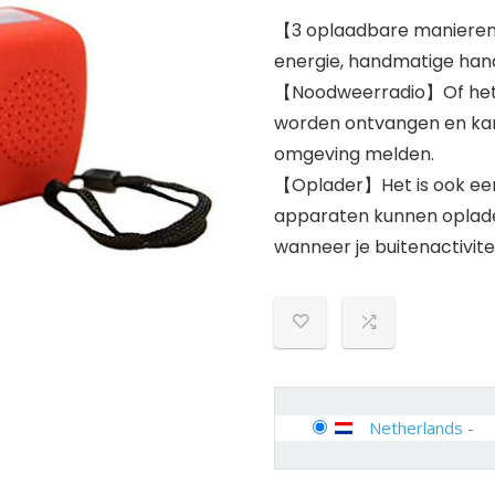
【3 oplaadbare manieren
energie, handmatige hands
【Noodweerradio】Of het 
worden ontvangen en kan
omgeving melden.
【Oplader】Het is ook een
apparaten kunnen opladen
wanneer je buitenactivite
Netherlands
-