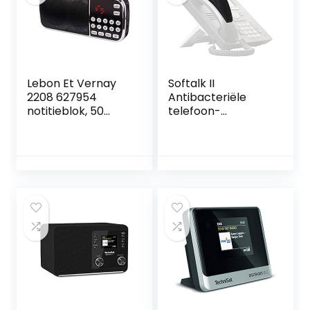
Lebon Et Vernay
Softalk II
2208 627954
Antibacteriële
notitieblok, 50
telefoon-
vellen, 10 x 25,9 cm
schoudersteun,
vaste
telefoonaccessoir
e voor kantoor
met antislip Ergo-
Grip kussen en
zelfklevende
tape-bevestiging,
houtskool