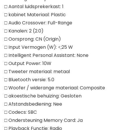
□ Aantal luidsprekerkast: 1
□ kabinet Materiaal: Plastic
□ Audio Crossover: Full-Range
□ Kanalen: 2 (2.0)
□ Oorsprong: CN (Origin)
□ Input Vermogen (W): <;25 W
□ Intelligent Personal Assistant: None
□ Output Power: 10W
□ Tweeter materiaal: metaal
□ Bluetooth versie: 5.0
□ Woofer / widerange materiaal: Composite
□ akoestische behuizing: Gesloten
□ Afstandsbediening: Nee
□ Codecs: SBC
□ Ondersteuning Memory Card: Ja
□ Playback Functie: Radio