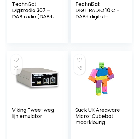
TechniSat
TechniSat
Digitradio 307 –
DIGITRADIO 10 C –
DAB radio (DAB+,
DAB+ digitale
FM, AUX-ingang,
radio-adapter
hoofdtelefoonaan
(kleurendisplay,
sluiting,
bluetooth,
favorietengeheug
afstandsbediening,
en, wekker,
wekker, optimaal
slaaptimer, klok-
voor het upgraden
en
van bestaande
datumweergave,
hifi-installaties)
5W RMS
zwart/zilver
monolluidspreker)
zwart, 22 x 13,9 x
16,5 cm
Viking Twee-weg
Suck UK Areaware
lijn emulator
Micro-Cubebot
meerkleurig