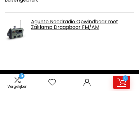
Agunto Noodradio Opwindbaar met
Zaklamp Draagbaar FM/AM
0
0
Over ons
Vergelijken
Riptidemusic.nl is een moderne alles-in-één prijsvergelijkings-
en beoordelingswebsite die de beste deals biedt die
beschikbaar zijn op amazon en u op de hoogte houdt via de
laatst toegevoegde blogs. Alle afbeeldingen zijn
auteursrechtelijk beschermd door hun respectievelijke
eigenaren. Alle geciteerde inhoud is afgeleid van hun
respectievelijke bronnen.