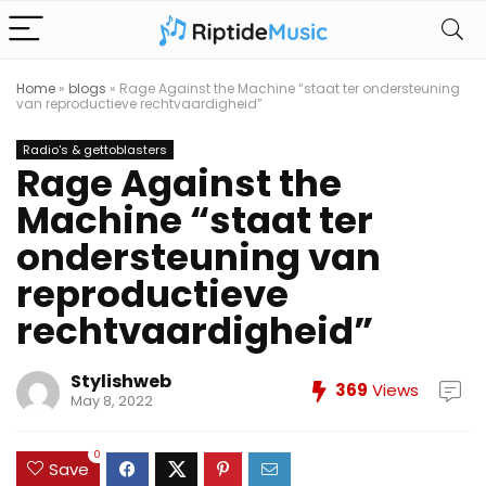
Home
»
blogs
»
Rage Against the Machine “staat ter ondersteuning
van reproductieve rechtvaardigheid”
Radio's & gettoblasters
Rage Against the
Machine “staat ter
ondersteuning van
reproductieve
rechtvaardigheid”
Stylishweb
369
Views
May 8, 2022
0
Save