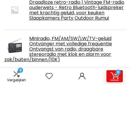
Draadloze retro-radio | Vintage FM-radio
ouderwets - Retro Bluetooth-luidspreker
met krachtig geluid, voor keuken
Slaapkamers Party Outdoor Rumui
Miniradio, FM/AM/SW/LW/TV-geluid
Ontvanger met volledige frequentie
Ontvangst van radio, draagbare
stereoradio met klok en alarm voor
zak/buiten/binnen.(10K)
0
0
NBSXR -Multifunctionele radio,
Vergelijken
noodverlichting op zonne-energie,
draagbare handbediende verlichting voor
rampenpreventie, powerbank-radio,
lithium-ionbatterij van 2000 mAh,Green
Full Band Radio Draagbare
FM/MW/SW/WB Radio-ontvanger