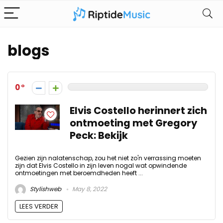
blogs
0
Elvis Costello herinnert zich
ontmoeting met Gregory
Peck: Bekijk
Gezien zijn nalatenschap, zou het niet zo'n verrassing moeten
zijn dat Elvis Costello in zijn leven nogal wat opwindende
ontmoetingen met beroemdheden heeft ...
Stylishweb
May 8, 2022
LEES VERDER