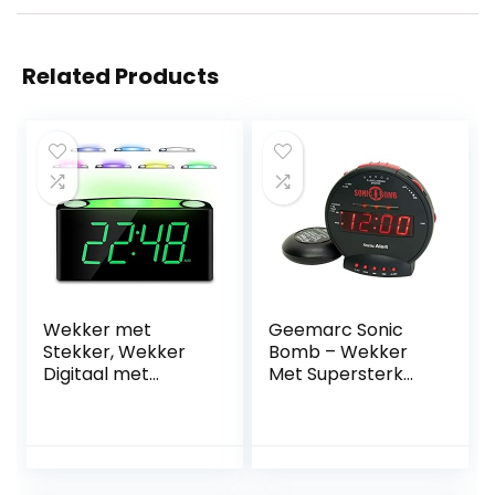
Related Products
Wekker met
Geemarc Sonic
Stekker, Wekker
Bomb – Wekker
Digitaal met
Met Supersterk
Licht&Oplader,
Alarm, Trilkussen
Alarmklok
en Sluimerfunctie
-7”Groot Display
– Voor
Verstelbare
Slechthorenden
Helderheid, 7
en Zware Slapers –