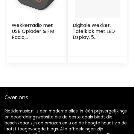
Huis,Keuken,Slaapk
amer
Wekkerradio met
Digitale Wekker,
USB Oplader & FM
Tafelklok met LED-
Radio,
Dsplay, 5
Radiowekker
Helderheidsniveau
Digitaal, Alarm
s & 4
Clock Dimbaar
Volumeniveaus, 2
Display met 5
Luide Wekkers,
Stappen en Dual
Sluimerfunctie,
Alarm (Zwart)
12/24 Uur, USB
Oplaadbare
Wekker Zonder
Tikken voor
Over ons
Kantoor,
Slaapkamer
Riptidemusic.nl is een moderne alles-in-één prijsvergelijkings-
en beoordelingswebsite die de beste deals biedt die
beschikbaar zijn op amazon en u op de hoogte houdt via de
laatst toegevoegde blogs. Alle afbeeldingen zijn