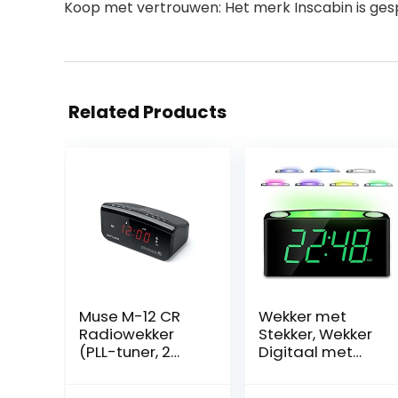
Koop met vertrouwen: Het merk Inscabin is ges
Related Products
Muse M-12 CR
Wekker met
Radiowekker
Stekker, Wekker
(PLL-tuner, 2
Digitaal met
wektijden, 1,5 cm
Licht&Oplader,
(0,6 inch) rood
Alarmklok