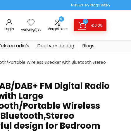
Nieuws en blogs lezen
0
0
€
0.00
Login
Vergelijken
verlanglijst
ekkerradio’s
Deal van de dag
Blogs
oth/Portable Wireless Speaker with Bluetooth,Stereo
DAB/DAB+ FM Digital Radio
with Large
ooth/Portable Wireless
 Bluetooth,Stereo
ful design for Bedroom