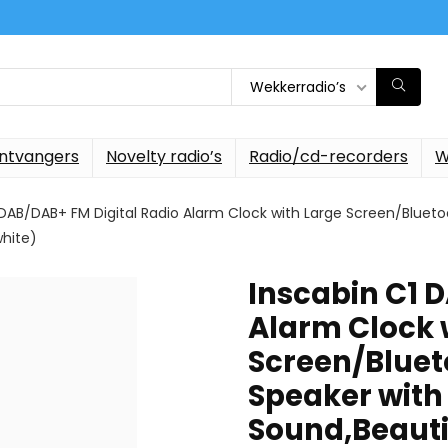
Wekkerradio’s
ontvangers
Novelty radio’s
Radio/cd-recorders
W
 DAB/DAB+ FM Digital Radio Alarm Clock with Large Screen/Blueto
white)
Inscabin C1 
Alarm Clock 
Screen/Bluet
Speaker with
Sound,Beauti