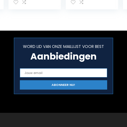
Volumeniveaus,
2 Luide Wekkers,
Sluimerfunctie,
12/24 Uur, USB
Oplaadbare
Wekker Zonder
Tikken voor
Kantoor,
WORD LID VAN ONZE MAILLIJST VOOR BEST
Slaapkamer
Aanbiedingen