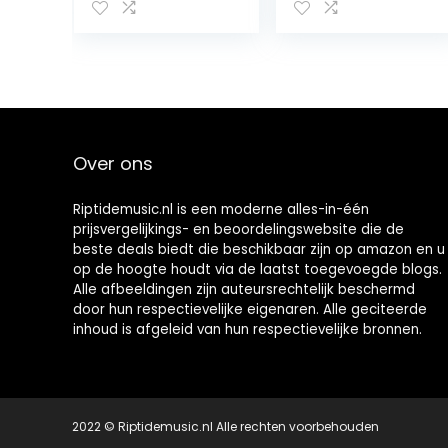
led-display)
-7”Groot Display
zwart
Verstelbare
Helderheid, 7
Kleuren
Nachtlampj,
Instelbaar
Volume,
Snooze-functie
Over ons
voor Meisje,
Slechthorenden
&Kinderen
Riptidemusic.nl is een moderne alles-in-één
prijsvergelijkings- en beoordelingswebsite die de
beste deals biedt die beschikbaar zijn op amazon en u
op de hoogte houdt via de laatst toegevoegde blogs.
Alle afbeeldingen zijn auteursrechtelijk beschermd
door hun respectievelijke eigenaren. Alle geciteerde
inhoud is afgeleid van hun respectievelijke bronnen.
2022 © Riptidemusic.nl Alle rechten voorbehouden