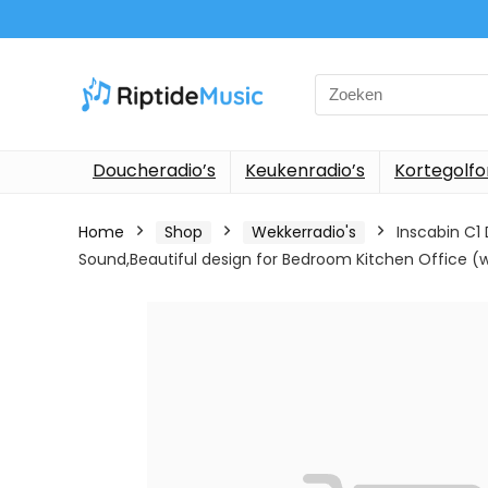
Search
for:
Doucheradio’s
Keukenradio’s
Kortegolf
Home
Shop
Wekkerradio's
Inscabin C1
Sound,Beautiful design for Bedroom Kitchen Office (