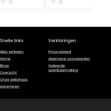
display met
licht, Antenne,
Luidspreker, 4
AA-batterijen,
DC5 V, Zwart
(Radio Wekker
Functie)
Snelle links
Verklaringen
Alles winkelen
Privacybeleid
Home
algemene voorwaarden
Blogs
Gelieerde
openbaarmaking
Overzicht
Onze webshops
Adverteren