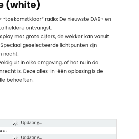
e (white)
“toekomstklaar” radio: De nieuwste DAB+ en
talheldere ontvangst.
splay met grote cijfers, de wekker kan vanuit
Speciaal geselecteerde lichtpunten zijn
n nacht.
eweldig uit in elke omgeving, of het nu in de
echt is. Deze alles-in-één oplossing is de
le behoeften.
Updating...
Updating...