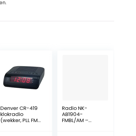
en.
Denver CR-419
Radio NK-
klokradio
AB1904-
(wekker, PLL FM-
FMBL/AM –
radio)
draagbare
radio, LCD-