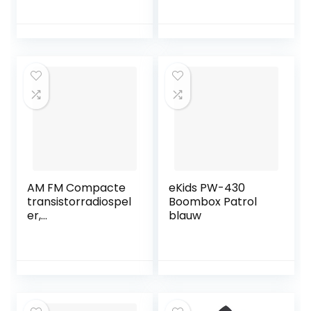
ZSPS55B.CED
Schouderriem
voor JBL Boombox
2 Draadloze
Bluetooth-
luidspreker
Waterdicht met
accessoires. (Case
past alleen
boombox 2)
AM FM Compacte
eKids PW-430
transistorradiospel
Boombox Patrol
er,
blauw
multifunctionele
Mini Pocket AM/FM
BC-R119 Radio
Luidspreker
Ontvanger
Telescopische