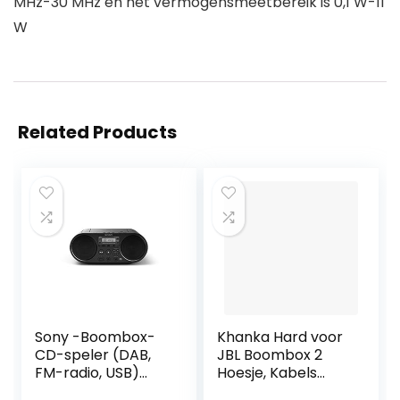
MHz-30 MHz en het vermogensmeetbereik is 0,1 W-11
W
Related Products
Sony -Boombox-
Khanka Hard voor
CD-speler (DAB,
JBL Boombox 2
FM-radio, USB)
Hoesje, Kabels
zwart,
Pouch en