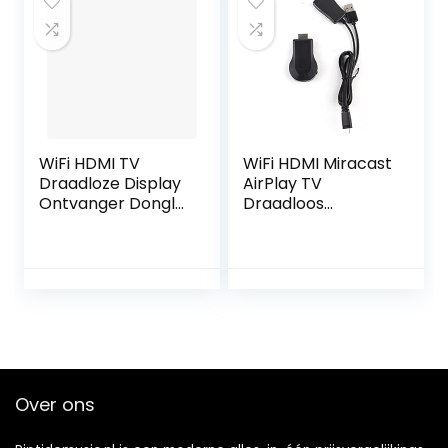
antenne Mini
Pocket Radio voor
wandelen, joggen
en kamperen
WiFi HDMI TV
WiFi HDMI Miracast
Draadloze Display
AirPlay TV
Ontvanger Dongle
Draadloos
Adapter
Beeldscherm DLNA
Ondersteuning
DONGLE-adapter,
voor Airplay
Beeldschermdongl
Miracast DLNA, HD
e voor M2 Plus.
WiFi Draadloze
Display Ontvanger
WiFi Display
Dongle HDMI
Draadloze Display
Over ons
Adapter