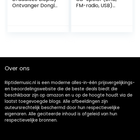
Ontvanger Dongle
FM-radio, USB)
Adapter
zwart,
Ondersteuning
ZSPS55B.CED
voor Airplay
Miracast DLNA, HD
WiFi Draadloze
Display Ontvanger
WiFi Display
Dongle HDMI
Draadloze Display
Over ons
Adapter
Riptidemusic.nl is een moderne alles-in-één prijsvergelijkings-
en beoordelingswebsite die de beste deals biedt die
beschikbaar zijn op amazon en u op de hoogte houdt via de
laatst toegevoegde blogs. Alle afbeeldingen zijn
auteursrechtelijk beschermd door hun respectievelijke
eigenaren. Alle geciteerde inhoud is afgeleid van hun
respectievelijke bronnen.