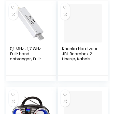
0,1 MHz ‑ 1,7 GHz
Khanka Hard voor
Full-band
JBL Boombox 2
ontvanger, Full-
Hoesje, Kabels
band tuner RTL ‑
Pouch en
SDR
Schouderriem
Radiocommunicati
voor JBL Boombox
esysteem voor
2 Draadloze
FM-radio,
Bluetooth-
Intercom Talk,
luidspreker
Luchtvaartband
Waterdicht met
accessoires. (Case
past alleen
boombox 2)