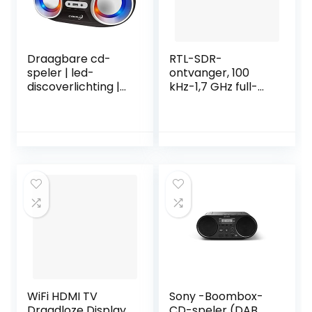
Draagbare cd-
RTL-SDR-
speler | led-
ontvanger, 100
discoverlichting |
kHz-1,7 GHz full-
boombox |
band
CD/CD-R | USB |
softwareradio HF
FM-radio | AUX-
FM AM RTL-SDR-
ingang |
ontvanger met
hoofdtelefoonaan
antenne
sluiting | 20
geheugensleuven |
kinderradio | CD-
radio | compact
systeem
(zwart/zonnig
WiFi HDMI TV
Sony -Boombox-
Draadloze Display
CD-speler (DAB,