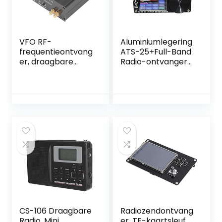
VFO RF-
Aluminiumlegering
frequentieontvang
ATS-25+Full-Band
er, draagbare
Radio-ontvanger
radio-ontvanger
voor DSP-
LED-scherm
ontvanger MW &
Multifunctioneel 4
SW SSB USB en LSB
niveaus instelbaar
W/2.4
voor
“Touchscreen met
signaaloverdracht
Antenne & TYPE-C
(#2)
opladen datakabel
CS-106 Draagbare
Radiozendontvang
Radio, Mini
er, TF-kaartsleuf