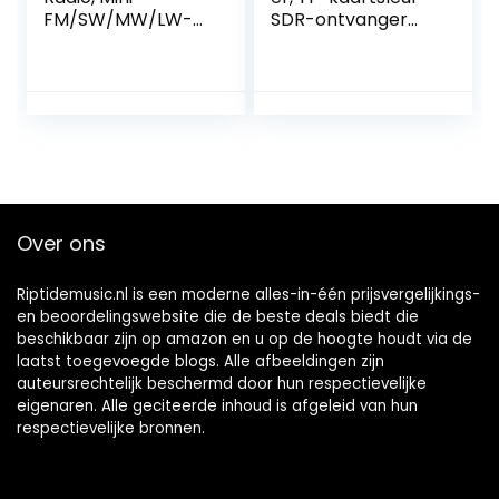
FM/SW/MW/LW-
SDR-ontvanger
audio-ontvanger
voor
met Lcd-scherm
signaalontvangst(
en
Met bijpassende
Hoofdtelefoonaan
batterij)
sluiting
Over ons
Riptidemusic.nl is een moderne alles-in-één prijsvergelijkings-
en beoordelingswebsite die de beste deals biedt die
beschikbaar zijn op amazon en u op de hoogte houdt via de
laatst toegevoegde blogs. Alle afbeeldingen zijn
auteursrechtelijk beschermd door hun respectievelijke
eigenaren. Alle geciteerde inhoud is afgeleid van hun
respectievelijke bronnen.