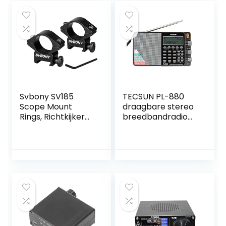
Svbony SV185
TECSUN PL-880
Scope Mount
draagbare stereo
Rings, Richtkijker
breedbandradio
Mounts 20-22mm,
met LW/KW/MW
10mm Hoogte
SSB-PLL-modi FM
Aluminium
(64-108 MHz)
Picatinny Weaver
Scope Mount Voor
Outdoor
Sportactiviteiten