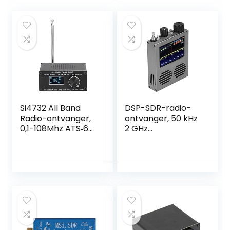
Si4732 All Band
DSP-SDR-radio-
Radio-ontvanger,
ontvanger, 50 kHz
0,1-108Mhz ATS‑60
2 GHz
SSB AM FM-radio-
softwaredefinition
ontvanger
radio-ontvanger,
Draagbare
DSP-SDR-
Handheld Full Band
ontvanger,
Radio-ontvanger
ruisonderdrukking,
met 22
draagbare
Frequentieband
draadloze
ontvanger met
3,5-inch