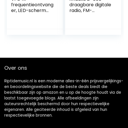
frequentieontvang
draagbare digitale
er, LED-scherm
radio, FM-
TYPE C Opladen
stereo/KW/MW/L
3.7V 1000mAh
W SSB RDS Air
lithiumbatterij
Band Multiband
Draagbare radio-
radio, luidspreker
ontvanger met
met lcd-display,
USB-kabel voor
wekker, externe
signaaloverdracht
antenne en 2000
(#3)
mAh oplaadbare
batterij (grijs)
Over ons
Riptidemusic.nl is een moderne alles-in-één prijsvergelijkings-
en beoordelingswebsite die de beste deals biedt die
beschikbaar zijn op amazon en u op de hoogte houdt via de
laatst toegevoegde blogs. Alle afbeeldingen zijn
auteursrechtelijk beschermd door hun respectievelijke
eigenaren. Alle geciteerde inhoud is afgeleid van hun
respectievelijke bronnen.