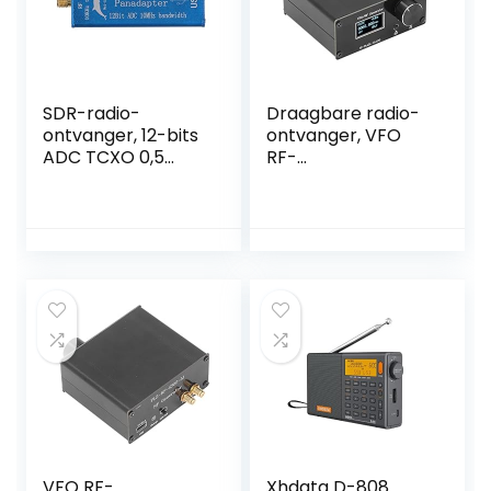
touchscreen,
ondersteunt AM,
SSB, NFM, WFM, CW
SDR-radio-
Draagbare radio-
ontvanger, 12-bits
ontvanger, VFO
ADC TCXO 0,5
RF-
ppm Hoge
frequentieontvang
gevoeligheid 10
er 4 niveaus
kHz-2 GHz Radio-
instelbaar TYPE C
ontvanger voor HF
opladen voor
UHF VHF FM AM
signaaloverdracht
(#3)
VFO RF-
Xhdata D-808