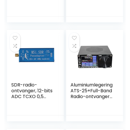
audio-ontvanger
TYPE C Opladen
met Lcd-scherm
3.7V 1000mAh
en
lithiumbatterij
Hoofdtelefoonaan
Draagbare radio-
sluiting
ontvanger met
USB-kabel voor
signaaloverdracht
(#3)
SDR-radio-
Aluminiumlegering
ontvanger, 12-bits
ATS-25+Full-Band
ADC TCXO 0,5
Radio-ontvanger
ppm Hoge
voor DSP-
gevoeligheid 10
ontvanger MW &
kHz-2 GHz Radio-
SW SSB USB en LSB
ontvanger voor HF
W/2.4
UHF VHF FM AM
“Touchscreen met