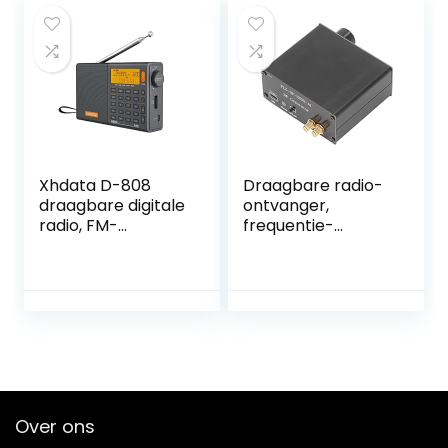
Antenne & TYPE-C
opladen datakabel
Xhdata D-808
Draagbare radio-
draagbare digitale
ontvanger,
radio, FM-
frequentie-
stereo/KW/MW/L
ontvanger TYPE C
W SSB RDS Air
Opladen
Band Multiband
Multifunctionele
radio, luidspreker
3.7V 1000mAh
met lcd-display,
lithiumbatterij met
wekker, externe
USB-kabel voor
antenne en 2000
signaaloverdracht
mAh oplaadbare
(#3)
batterij (grijs)
Over ons